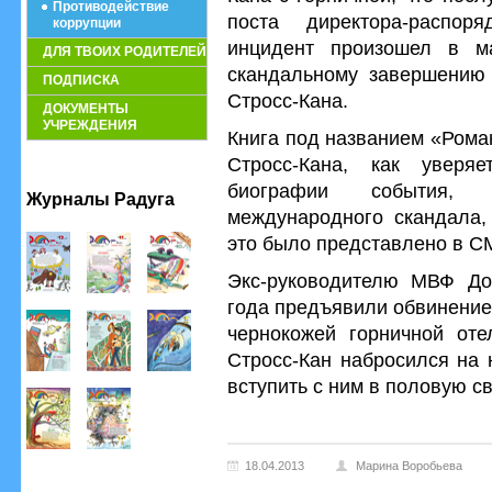
Противодействие
поста директора-распо
коррупции
инцидент произошел в м
ДЛЯ ТВОИХ РОДИТЕЛЕЙ
скандальному завершению 
ПОДПИСКА
Стросс-Кана.
ДОКУМЕНТЫ
УЧРЕЖДЕНИЯ
Книга под названием «Рома
Стросс-Кана, как увер
биографии события,
Журналы Радуга
международного скандала, 
это было представлено в С
Экс-руководителю МВФ До
года предъявили обвинение
чернокожей горничной оте
Стросс-Кан набросился на 
вступить с ним в половую св
18.04.2013
Марина Воробьева