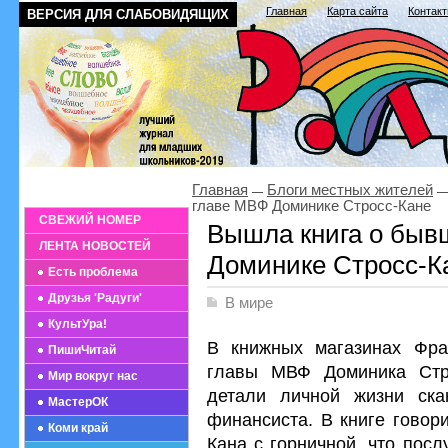
Главная
Карта сайта
Контак
ВЕРСИЯ ДЛЯ СЛАБОВИДЯЩИХ
Главная
Блоги местных жителей
главе МВФ Доминике Стросс-Кане
СВЕЖИЙ НОМЕР
Вышла книга о быв
ЛЕНТА НОВОСТЕЙ
Доминике Стросс-К
Есть проблема
Друзья 'Радуги'
В мире
КультУра!
В книжных магазинах Фра
ПишиЧитай
главы МВФ Доминика Стро
Мир вокруг нас
детали личной жизни ска
МастерОК
финансиста. В книге говор
Коми край
Кана с горничной, что пос