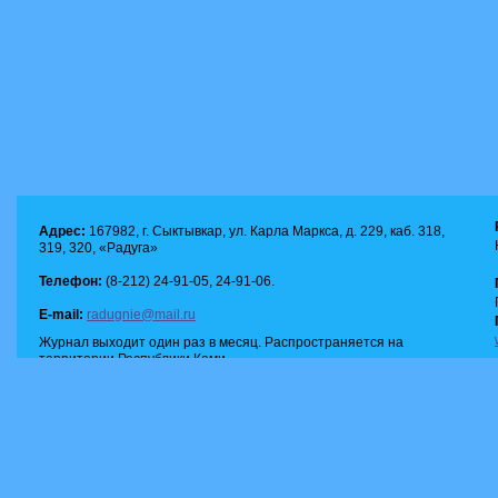
Адрес:
167982, г. Сыктывкар, ул. Карла Маркса, д. 229, каб. 318,
319, 320, «Радуга»
Телефон:
(8-212) 24-91-05, 24-91-06.
E-mail:
radugnie@mail.ru
Журнал выходит один раз в месяц. Распространяется на
территории Республики Коми.