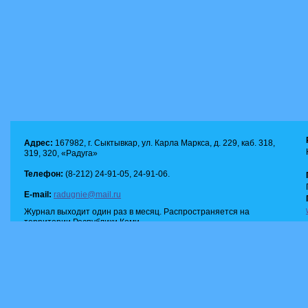
Адрес:
167982, г. Сыктывкар, ул. Карла Маркса, д. 229, каб. 318,
319, 320, «Радуга»
Телефон:
(8-212) 24-91-05, 24-91-06.
E-mail:
radugnie@mail.ru
Журнал выходит один раз в месяц. Распространяется на
территории Республики Коми.