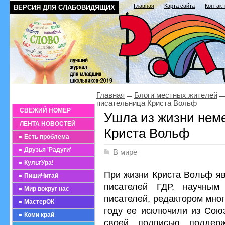
Главная
Карта сайта
Контак
ВЕРСИЯ ДЛЯ СЛАБОВИДЯЩИХ
Главная
Блоги местных жителей
писательница Криста Вольф
СВЕЖИЙ НОМЕР
Ушла из жизни нем
ЛЕНТА НОВОСТЕЙ
Криста Вольф
Есть проблема
Друзья 'Радуги'
В мире
КультУра!
При жизни Криста Вольф я
ПишиЧитай
писателей ГДР, научным
Мир вокруг нас
писателей, редактором мног
МастерОК
году ее исключили из Союз
Коми край
своей подписью поддер