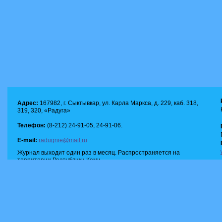
Адрес:
167982, г. Сыктывкар, ул. Карла Маркса, д. 229, каб. 318,
319, 320, «Радуга»
Телефон:
(8-212) 24-91-05, 24-91-06.
E-mail:
radugnie@mail.ru
Журнал выходит один раз в месяц. Распространяется на
территории Республики Коми.