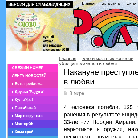
Главная
Карта сайта
Контак
ВЕРСИЯ ДЛЯ СЛАБОВИДЯЩИХ
Главная
Блоги местных жителей
убийца признался в любви
СВЕЖИЙ НОМЕР
Накануне преступл
ЛЕНТА НОВОСТЕЙ
в любви
Есть проблема
Друзья 'Радуги'
В мире
КультУра!
4 человека погибли, 125 
ПишиЧитай
ранения в результате инцид
Мир вокруг нас
33-летний Нордин Амрани,
МастерОК
наркотиков и оружия, нах
Коми край
несколько шумовых гра