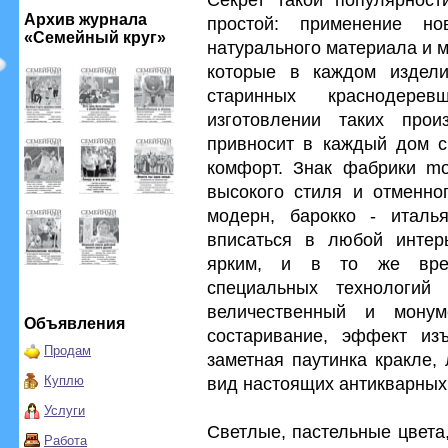
Архив журнала
простой: применение нов
«Семейный круг»
натурального материала и 
которые в каждом издел
старинных краснодере
изготовлении таких прои
привносит в каждый дом с
комфорт. Знак фабрики mo
высокого стиля и отменног
модерн, барокко - италь
вписаться в любой интерь
ярким, и в то же вре
специальных технологий 
величественный и монум
Объявления
состаривание, эффект из
Продам
заметная паутинка кракле,
Куплю
вид настоящих антикварных
Услуги
Светлые, пастельные цвета
Работа