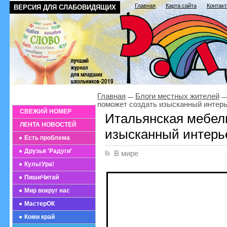
Главная
Карта сайта
Контак
ВЕРСИЯ ДЛЯ СЛАБОВИДЯЩИХ
Главная
Блоги местных жителей
поможет создать изысканный интер
СВЕЖИЙ НОМЕР
Итальянская мебел
ЛЕНТА НОВОСТЕЙ
изысканный интерь
Есть проблема
Друзья 'Радуги'
В мире
КультУра!
ПишиЧитай
Мир вокруг нас
МастерОК
Коми край