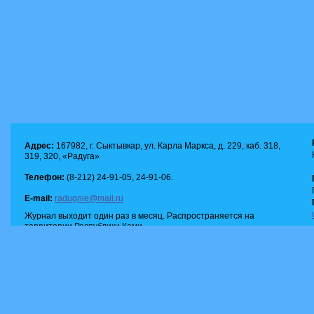
Адрес:
167982, г. Сыктывкар, ул. Карла Маркса, д. 229, каб. 318,
319, 320, «Радуга»
Телефон:
(8-212) 24-91-05, 24-91-06.
E-mail:
radugnie@mail.ru
Журнал выходит один раз в месяц. Распространяется на
территории Республики Коми.