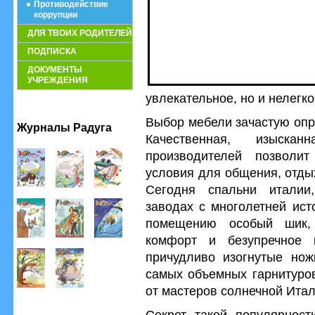
Противодействие
коррупции
ДЛЯ ТВОИХ РОДИТЕЛЕЙ
ПОДПИСКА
ДОКУМЕНТЫ
УЧРЕЖДЕНИЯ
увлекательное, но и нелегко
Выбор мебели зачастую опр
Журналы Радуга
Качественная, изыска
производителей позволи
условия для общения, отды
Сегодня спальни италии
заводах с многолетней ист
помещению особый шик, 
комфорт и безупречное 
причудливо изогнутые нож
самых объемных гарнитуров
от мастеров солнечной Итал
Секрет такой популярност