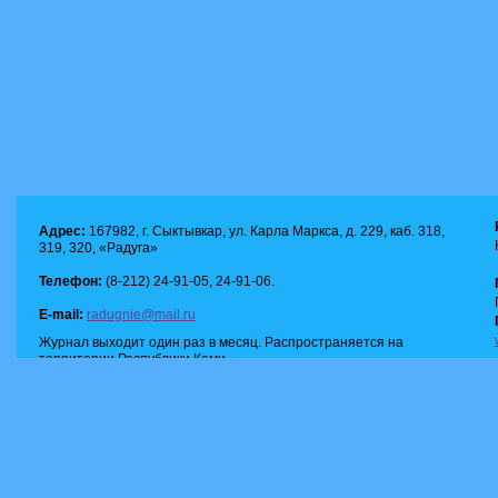
Адрес:
167982, г. Сыктывкар, ул. Карла Маркса, д. 229, каб. 318,
319, 320, «Радуга»
Телефон:
(8-212) 24-91-05, 24-91-06.
E-mail:
radugnie@mail.ru
Журнал выходит один раз в месяц. Распространяется на
территории Республики Коми.