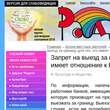
Главная
Карта сайта
Контак
ВЕРСИЯ ДЛЯ СЛАБОВИДЯЩИХ
Главная
Блоги местных жителей
выезд за границу для тех, кто имее
СВЕЖИЙ НОМЕР
Запрет на выезд за 
ЛЕНТА НОВОСТЕЙ
имеет отношение к 
Есть проблема
Друзья 'Радуги'
Культура и общество
КультУра!
По информации, напеча
ПишиЧитай
работники банков, имеющие
Мир вокруг нас
которую производят на пре
МастерОК
выезжать за границу. Выеха
Коми край
случае, если им потребует