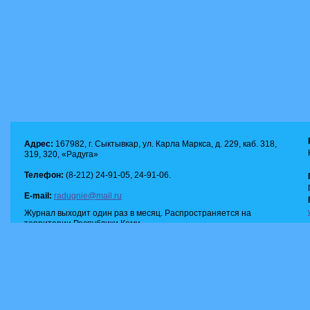
Адрес:
167982, г. Сыктывкар, ул. Карла Маркса, д. 229, каб. 318,
319, 320, «Радуга»
Телефон:
(8-212) 24-91-05, 24-91-06.
E-mail:
radugnie@mail.ru
Журнал выходит один раз в месяц. Распространяется на
территории Республики Коми.