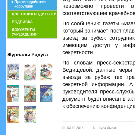
Противодействие
невозможно провести 
коррупции
соответствующее врачебное
ДЛЯ ТВОИХ РОДИТЕЛЕЙ
ПОДПИСКА
По сообщению газеты «Изв
который занимает пост гла
ДОКУМЕНТЫ
УЧРЕЖДЕНИЯ
выезд за рубеж сотрудник
имеющим доступ у инфо
секретности.
Журналы Радуга
По словам пресс-секрет
Ведищевой, данные меры –
выезда за рубеж тех гра
секретной информации. А
руководителя пресс-служб
документ будет вписан в ак
к обеспечению конфиденциа
03.10.2013
Шура Лысак