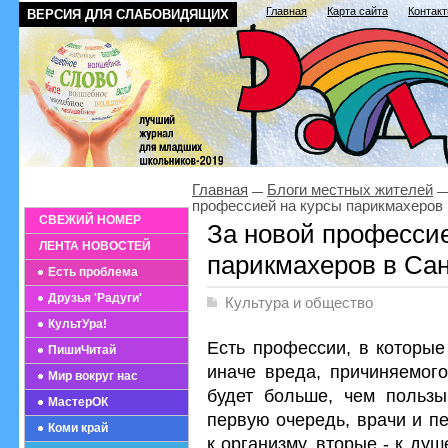
Главная
Карта сайта
Контак
ВЕРСИЯ ДЛЯ СЛАБОВИДЯЩИХ
Главная
Блоги местных жителей
профессией на курсы парикмахеров 
СВЕЖИЙ НОМЕР
За новой профессие
ЛЕНТА НОВОСТЕЙ
парикмахеров в Сан
Есть проблема
Друзья 'Радуги'
Культура и общество
КультУра!
Есть профессии, в которые
ПишиЧитай
иначе вреда, причиняемог
Мир вокруг нас
будет больше, чем пользы
МастерОК
первую очередь, врачи и п
Коми край
к организму, вторые - к ду