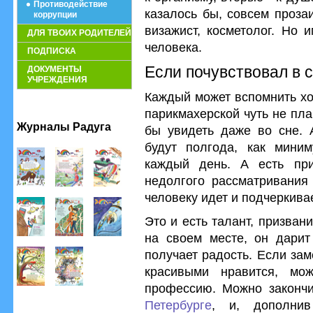
Противодействие
казалось бы, совсем проза
коррупции
визажист, косметолог. Но 
ДЛЯ ТВОИХ РОДИТЕЛЕЙ
человека.
ПОДПИСКА
Если почувствовал в с
ДОКУМЕНТЫ
УЧРЕЖДЕНИЯ
Каждый может вспомнить хо
парикмахерской чуть не пла
Журналы Радуга
бы увидеть даже во сне. А
будут полгода, как мини
каждый день. А есть при
недолгого рассматривания 
человеку идет и подчеркива
Это и есть талант, призвани
на своем месте, он дарит
получает радость. Если зам
красивыми нравится, мо
профессию. Можно законч
Петербурге
, и, дополнив