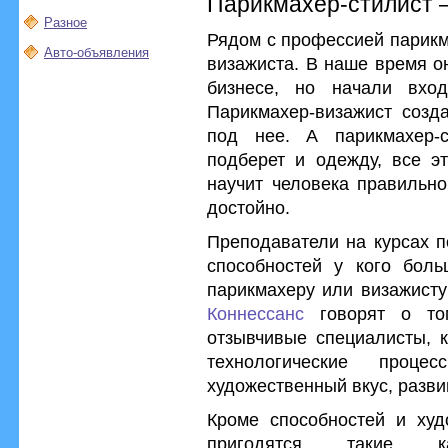
Парикмахер-стилист –
Разное
Рядом с профессией парикм
Авто-объявления
визажиста. В наше время о
бизнесе, но начали вхо
Парикмахер-визажист созда
под нее. А парикмахер-
подберет и одежду, все э
научит человека правильно
достойно.
Преподаватели на курсах п
способностей у кого бол
парикмахеру или визажисту
Коннессанс
говорят о то
отзывчивые специалисты, к
технологические проц
художественный вкус, разв
Кроме способностей и худ
пригодятся такие ка