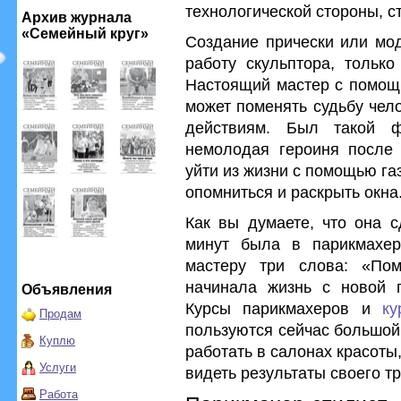
технологической стороны, 
Архив журнала
«Семейный круг»
Создание прически или мод
работу скульптора, только
Настоящий мастер с помощ
может поменять судьбу чел
действиям. Был такой ф
немолодая героиня после
уйти из жизни с помощью га
опомниться и раскрыть окна
Как вы думаете, что она 
минут была в парикмахер
мастеру три слова: «Пом
начинала жизнь с новой п
Объявления
Курсы парикмахеров и
ку
Продам
пользуются сейчас большой
Куплю
работать в салонах красоты
Услуги
видеть результаты своего тр
Работа