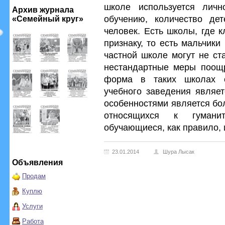
школе используется личн
Архив журнала
обучению, количество де
«Семейный круг»
человек. Есть школы, где 
признаку, то есть мальчики
частной школе могут не ст
нестандартные меры поощр
форма в таких школах о
учебного заведения являет
особенностями является бо
относящихся к гумани
обучающиеся, как правило, 
23.01.2014
Шура Лысак
Объявления
Продам
Куплю
Услуги
Работа