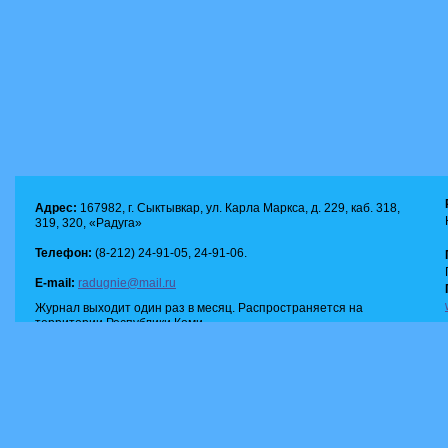
Адрес:
167982, г. Сыктывкар, ул. Карла Маркса, д. 229, каб. 318,
319, 320, «Радуга»
Телефон:
(8-212) 24-91-05, 24-91-06.
E-mail:
radugnie@mail.ru
Журнал выходит один раз в месяц. Распространяется на
территории Республики Коми.