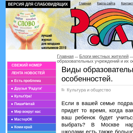
Главная
Карта сайта
Контак
ВЕРСИЯ ДЛЯ СЛАБОВИДЯЩИХ
Главная
Блоги местных жителей
образовательных учреждений и их о
СВЕЖИЙ НОМЕР
Виды образователь
ЛЕНТА НОВОСТЕЙ
особенностей.
Есть проблема
Друзья 'Радуги'
Культура и общество
КультУра!
Если в вашей семье подрас
ПишиЧитай
придет то время, когда ва
Мир вокруг нас
ваш ребенок будет учитьс
МастерОК
выбрать? В Москве нар
Коми край
школами есть также большо