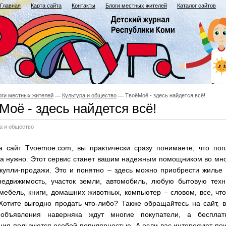
Главная
Карта сайта
Контакты
Блоги местных жителей
Каталог сайтов
оги местных жителей
Культура и общество
ТвоёМоё - здесь найдется всё!
Моё - здесь найдется всё!
а и общество
а сайт Tvoemoe.com, вы практически сразу понимаете, что поп
да нужно. Этот сервис станет вашим надежным помощником во мн
 купли-продажи. Это и понятно – здесь можно приобрести жилье
недвижимость, участок земли, автомобиль, любую бытовую техн
мебель, книги, домашних животных, компьютер – словом, все, чт
Хотите выгодно продать что-либо? Также обращайтесь на сайт, 
объявления наверняка ждут многие покупатели, а бесплат
ия пользуются особой популярностью. А если вас интересуют по