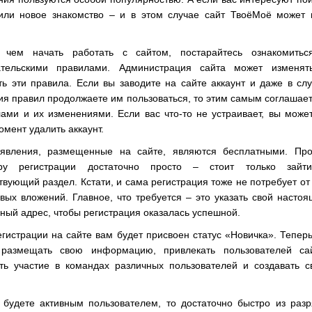
или новое знакомство – и в этом случае сайт ТвоёМоё может 
 чем начать работать с сайтом, постарайтесь ознакомитьс
ательскими правилами. Администрация сайта может изменят
ь эти правила. Если вы заводите на сайте аккаунт и даже в сл
я правил продолжаете им пользоваться, то этим самым соглашае
ами и их изменениями. Если вас что-то не устраивает, вы може
мент удалить аккаунт.
явления, размещенные на сайте, являются бесплатными. Про
уру регистрации достаточно просто – стоит только зайт
твующий раздел. Кстати, и сама регистрация тоже не потребует от
ых вложений. Главное, что требуется – это указать свой насто
ный адрес, чтобы регистрация оказалась успешной.
гистрации на сайте вам будет присвоен статус «Новичка». Тепер
размещать свою информацию, привлекать пользователей сай
ть участие в командах различных пользователей и создавать с
 будете активным пользователем, то достаточно быстро из раз