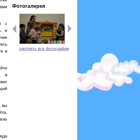
Фотогалерея
вам
я с
ь и
учае
тесь
смотреть все фотографии
те в
йти
и в
 вас
ящий
ь вы
та,
вою
ряда