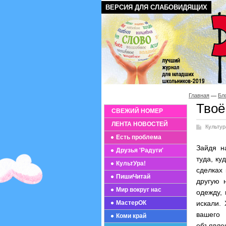
ВЕРСИЯ ДЛЯ СЛАБОВИДЯЩИХ
Главная
Бл
Твоё
СВЕЖИЙ НОМЕР
ЛЕНТА НОВОСТЕЙ
Культур
Есть проблема
Зайдя н
Друзья 'Радуги'
туда, ку
КультУра!
сделках
ПишиЧитай
другую 
Мир вокруг нас
одежду, 
МастерОК
искали. 
вашего 
Коми край
объявлен