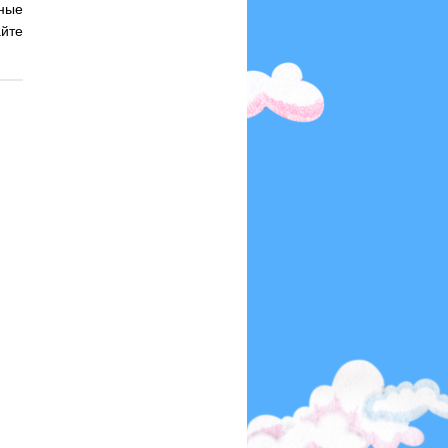
ные
айте