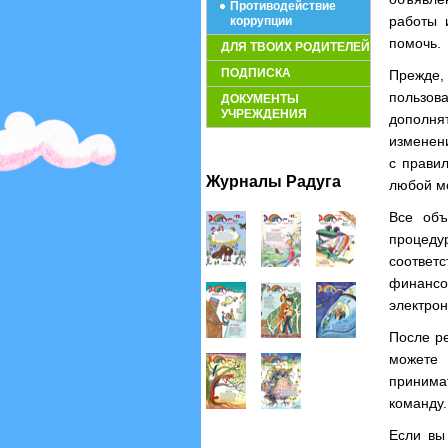
Противодействие
работы 
коррупции
помочь.
ДЛЯ ТВОИХ РОДИТЕЛЕЙ
ПОДПИСКА
Прежде,
пользов
ДОКУМЕНТЫ
УЧРЕЖДЕНИЯ
дополнят
изменени
с правил
Журналы Радуга
любой мо
Все объ
процед
соответс
финансов
электрон
После ре
можете 
принима
команду.
Если вы