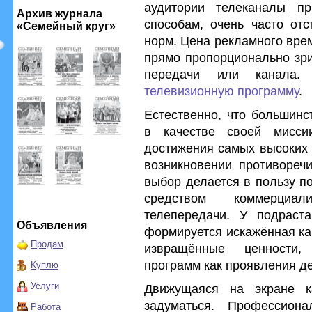
аудитории телеканалы п
Архив журнала
способам, очень часто отс
«Семейный круг»
норм. Цена рекламного врем
прямо пропорционально зри
передачи или канала.
телевизионную программу
.
Естественно, что большинс
в качестве своей мисс
достижения самых высоких 
возникновении противоречи
выбор делается в пользу п
средством коммерциал
телепередачи. У подраст
Объявления
формируется искажённая ка
Продам
извращённые ценности,
программ как проявления де
Куплю
Услуги
Движущаяся на экране к
задуматься. Профессион
Работа