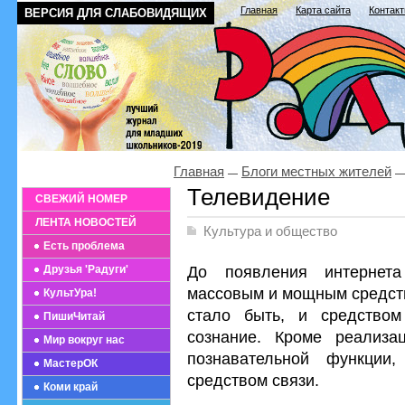
Главная
Карта сайта
Контак
ВЕРСИЯ ДЛЯ СЛАБОВИДЯЩИХ
Главная
Блоги местных жителей
Телевидение
СВЕЖИЙ НОМЕР
ЛЕНТА НОВОСТЕЙ
Культура и общество
Есть проблема
До появления интернет
Друзья 'Радуги'
массовым и мощным средст
КультУра!
стало быть, и средством
ПишиЧитай
сознание. Кроме реализац
Мир вокруг нас
познавательной функции
МастерОК
средством связи.
Коми край