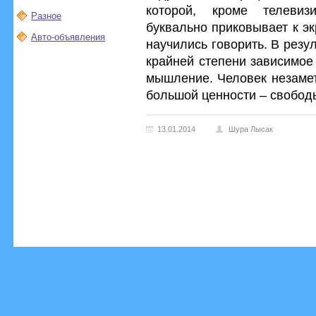
которой, кроме телевизи
Разное
буквально приковывает к э
Авто-объявления
научились говорить. В резу
крайней степени зависимое
мышление. Человек незамет
большой ценности – свобод
13.01.2014
Шура Лысак