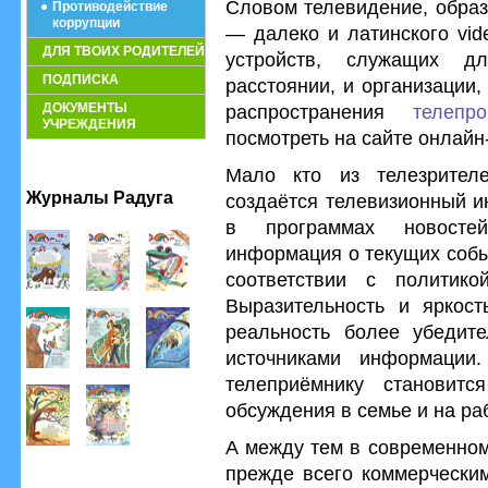
Словом телевидение, образ
Противодействие
коррупции
— далеко и латинского vid
ДЛЯ ТВОИХ РОДИТЕЛЕЙ
устройств, служащих д
ПОДПИСКА
расстоянии, и организации
ДОКУМЕНТЫ
распространения
телепр
УЧРЕЖДЕНИЯ
посмотреть на
сайте онлайн
Мало кто из телезрител
Журналы Радуга
создаётся телевизионный и
в программах новосте
информация о текущих собы
соответствии с политико
Выразительность и яркост
реальность более убедит
источниками информации
телеприёмнику становитс
обсуждения в семье и на ра
А между тем в современном
прежде всего коммерческим