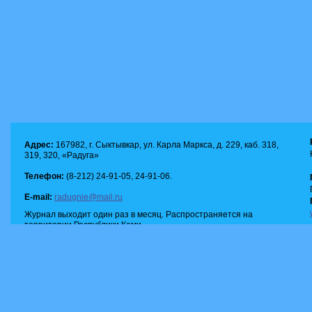
Адрес:
167982, г. Сыктывкар, ул. Карла Маркса, д. 229, каб. 318,
319, 320, «Радуга»
Телефон:
(8-212) 24-91-05, 24-91-06.
E-mail:
radugnie@mail.ru
Журнал выходит один раз в месяц. Распространяется на
территории Республики Коми.