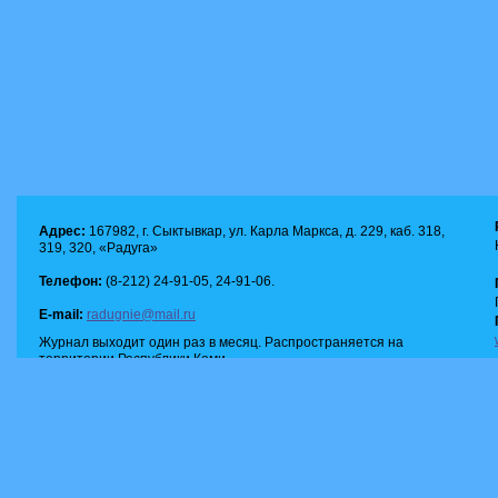
Адрес:
167982, г. Сыктывкар, ул. Карла Маркса, д. 229, каб. 318,
319, 320, «Радуга»
Телефон:
(8-212) 24-91-05, 24-91-06.
E-mail:
radugnie@mail.ru
Журнал выходит один раз в месяц. Распространяется на
территории Республики Коми.