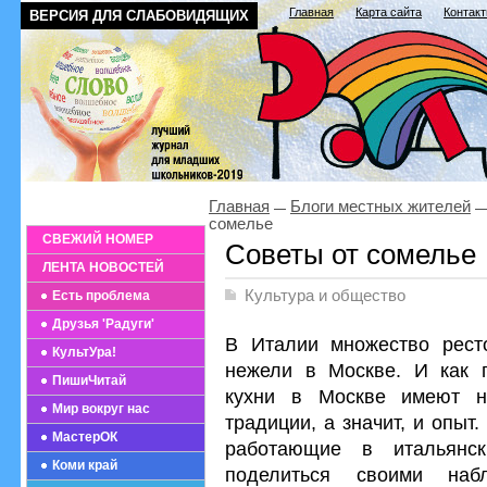
Главная
Карта сайта
Контак
ВЕРСИЯ ДЛЯ СЛАБОВИДЯЩИХ
Главная
Блоги местных жителей
сомелье
СВЕЖИЙ НОМЕР
Советы от сомелье
ЛЕНТА НОВОСТЕЙ
Культура и общество
Есть проблема
Друзья 'Радуги'
В Италии множество ресто
КультУра!
нежели в Москве. И как п
ПишиЧитай
кухни в Москве имеют н
Мир вокруг нас
традиции, а значит, и опы
МастерОК
работающие в итальянск
Коми край
поделиться своими на