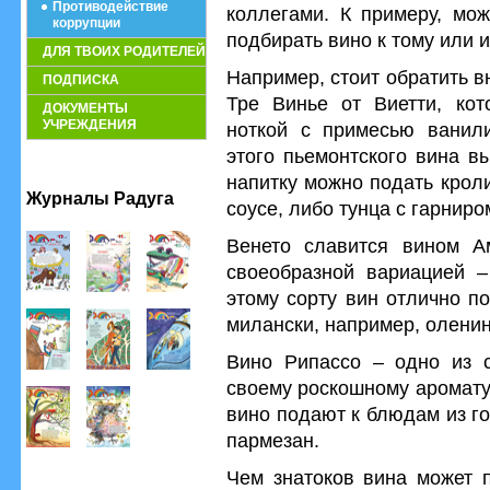
Противодействие
коллегами. К примеру, мож
коррупции
подбирать вино к тому или 
ДЛЯ ТВОИХ РОДИТЕЛЕЙ
Например, стоит обратить 
ПОДПИСКА
Тре Винье от Виетти, кот
ДОКУМЕНТЫ
УЧРЕЖДЕНИЯ
ноткой с примесью ванил
этого пьемонтского вина в
напитку можно подать крол
Журналы Радуга
соусе, либо тунца с гарниро
Венето славится вином А
своеобразной вариацией –
этому сорту вин отлично п
милански, например, оленин
Вино Рипассо – одно из с
своему роскошному аромату
вино подают к блюдам из го
пармезан.
Чем знатоков вина может п