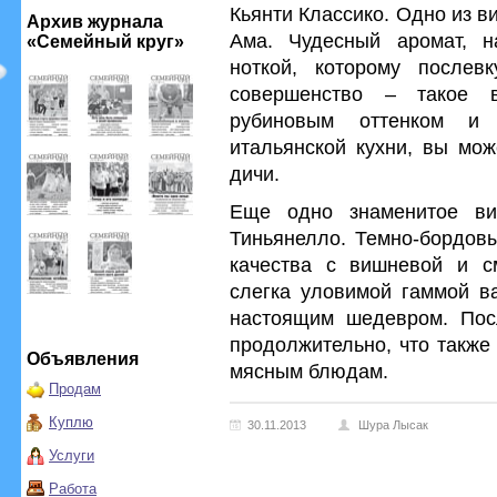
Кьянти Классико. Одно из в
Архив журнала
Ама. Чудесный аромат, н
«Семейный круг»
ноткой, которому после
совершенство – такое в
рубиновым оттенком и
итальянской кухни, вы мож
дичи.
Еще одно знаменитое ви
Тиньянелло. Темно-бордовы
качества с вишневой и с
слегка уловимой гаммой в
настоящим шедевром. Посл
продолжительно, что также
Объявления
мясным блюдам.
Продам
Куплю
30.11.2013
Шура Лысак
Услуги
Работа