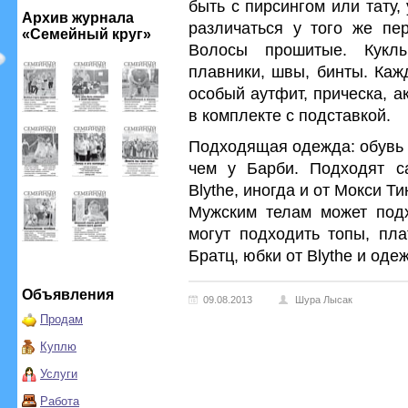
быть с пирсингом или тату
Архив журнала
различаться у того же пер
«Семейный круг»
Волосы прошитые. Кукл
плавники, швы, бинты. Каж
особый аутфит, прическа, а
в комплекте с подставкой.
Подходящая одежда: обувь 
чем у Барби. Подходят с
Blythe, иногда и от Мокси Ти
Мужским телам может подх
могут подходить топы, пла
Братц, юбки от Blythe и оде
Объявления
09.08.2013
Шура Лысак
Продам
Куплю
Услуги
Работа