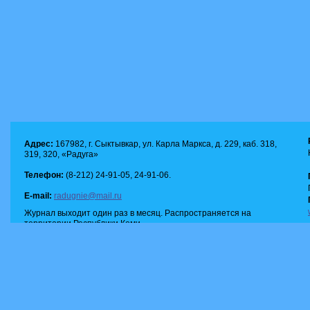
Адрес:
167982, г. Сыктывкар, ул. Карла Маркса, д. 229, каб. 318,
319, 320, «Радуга»
Телефон:
(8-212) 24-91-05, 24-91-06.
E-mail:
radugnie@mail.ru
Журнал выходит один раз в месяц. Распространяется на
территории Республики Коми.