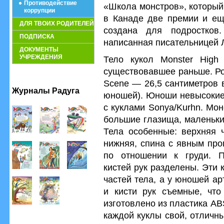
Противодействие
«Школа монстров», который
коррупции
в Канаде две премии и ещ
ДЛЯ ТВОИХ РОДИТЕЛЕЙ
создана для подростков
ПОДПИСКА
написанная писательницей 
ДОКУМЕНТЫ
УЧРЕЖДЕНИЯ
Тело кукол Monster High 
существовавшее раньше. Ро
Scene — 26,5 сантиметров в
Журналы Радуга
юношей). Юноши невысокие,
с куклами Sonya/Kurhn. Мо
большие глазища, маленьки
Тела особенные: верхняя 
нижняя, спина с явным про
по отношении к груди. П
кистей рук разделены. Эти 
частей тела, а у юношей а
и кисти рук съемные, что
изготовлено из пластика ABS
каждой куклы свой, отличн