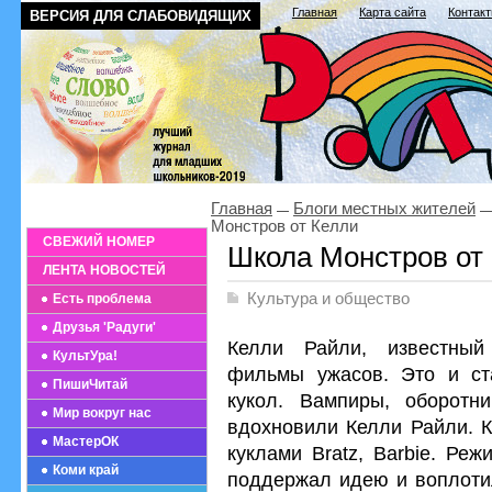
Главная
Карта сайта
Контак
ВЕРСИЯ ДЛЯ СЛАБОВИДЯЩИХ
Главная
Блоги местных жителей
Монстров от Келли
СВЕЖИЙ НОМЕР
Школа Монстров от
ЛЕНТА НОВОСТЕЙ
Культура и общество
Есть проблема
Друзья 'Радуги'
Келли Райли, известный
КультУра!
фильмы ужасов. Это и ст
ПишиЧитай
кукол. Вампиры, оборотн
Мир вокруг нас
вдохновили Келли Райли. К
МастерОК
куклами Bratz, Barbie. Ре
Коми край
поддержал идею и воплотил