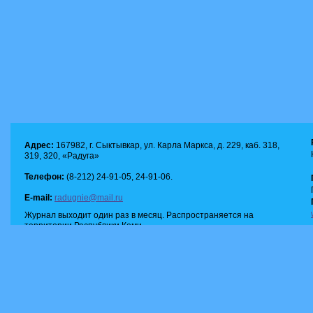
Адрес:
167982, г. Сыктывкар, ул. Карла Маркса, д. 229, каб. 318,
319, 320, «Радуга»
Телефон:
(8-212) 24-91-05, 24-91-06.
E-mail:
radugnie@mail.ru
Журнал выходит один раз в месяц. Распространяется на
территории Республики Коми.