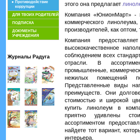
Противодействие
этого она предлагает
линол
коррупции
Компания «ЮнионМарт» - 
ДЛЯ ТВОИХ РОДИТЕЛЕЙ
коммерческого линолеума,
ПОДПИСКА
производителей, как оптом, 
ДОКУМЕНТЫ
УЧРЕЖДЕНИЯ
Компания предоставляе
высококачественное напол
соблюдением всех стандарт
Журналы Радуга
отрасли. В ассортим
промышленные, коммерческ
нежилых помещений по
Представленные виды на
преимуществ. Они долгове
стоимостью и широкой цв
купить линолеум в комп
приятно удивлены сто
ассортиментом предоставл
найдете тот вариант, кото
интерьера.