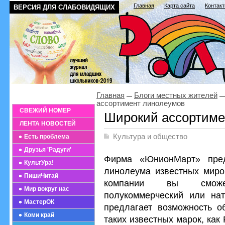
Главная
Карта сайта
Контак
ВЕРСИЯ ДЛЯ СЛАБОВИДЯЩИХ
Главная
Блоги местных жителей
ассортимент линолеумов
СВЕЖИЙ НОМЕР
Широкий ассортиме
ЛЕНТА НОВОСТЕЙ
Культура и общество
Есть проблема
Друзья 'Радуги'
Фирма «ЮнионМарт» пре
КультУра!
линолеума известных миро
ПишиЧитай
компании вы сможет
Мир вокруг нас
полукоммерческий или на
МастерОК
предлагает возможность о
Коми край
таких известных марок, как F