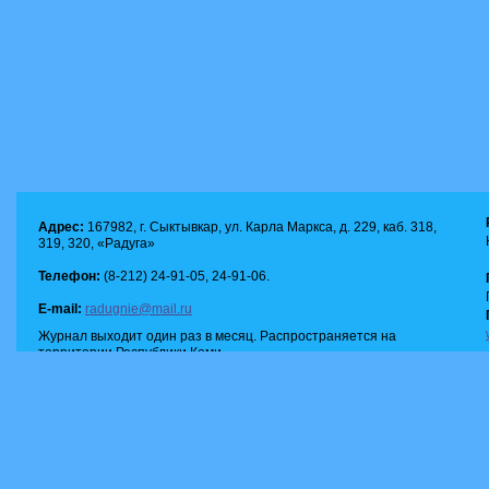
Адрес:
167982, г. Сыктывкар, ул. Карла Маркса, д. 229, каб. 318,
319, 320, «Радуга»
Телефон:
(8-212) 24-91-05, 24-91-06.
E-mail:
radugnie@mail.ru
Журнал выходит один раз в месяц. Распространяется на
территории Республики Коми.