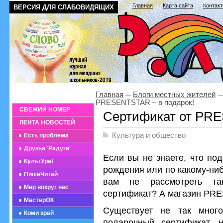
Главная
Карта сайта
Контак
ВЕРСИЯ ДЛЯ СЛАБОВИДЯЩИХ
Главная
Блоги местных жителей
PRESENTSTAR – в подарок!
СВЕЖИЙ НОМЕР
Сертификат от PRE
ЛЕНТА НОВОСТЕЙ
Культура и общество
Есть проблема
Друзья 'Радуги'
Если вы не знаете, что по
КультУра!
рождения или по какому-ниб
ПишиЧитай
вам не рассмотреть та
Мир вокруг нас
сертификат? А магазин PRE
МастерОК
Существует не так много
Коми край
подарочный сертификат,