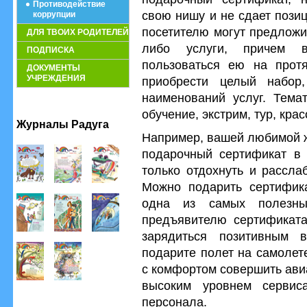
Противодействие
свою нишу и не сдает позиц
коррупции
посетителю могут предложи
ДЛЯ ТВОИХ РОДИТЕЛЕЙ
либо услуги, причем в
ПОДПИСКА
пользоваться ею на прот
ДОКУМЕНТЫ
УЧРЕЖДЕНИЯ
приобрести целый набор,
наименований услуг. Тема
обучение, экстрим, тур, крас
Журналы Радуга
Например, вашей любимой ж
подарочный сертификат в 
только отдохнуть и рассла
Можно подарить сертифика
одна из самых полезны
предъявителю сертификата
зарядиться позитивным 
подарите полет на самолет
с комфортом совершить ави
высоким уровнем сервис
персонала.