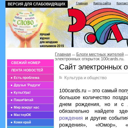
Главная
Карта сайта
Контак
ВЕРСИЯ ДЛЯ СЛАБОВИДЯЩИХ
Главная
Блоги местных жителей
электронных открыток 100cards.ru.
СВЕЖИЙ НОМЕР
Сайт электронных от
ЛЕНТА НОВОСТЕЙ
Культура и общество
Есть проблема
Друзья 'Радуги'
100cards.ru – это самый по
КультУра!
большое количество поздра
ПишиЧитай
днем рождения, но и с 
Мир вокруг нас
обязательно найдете з
МастерОК
рождения
и другие события
Коми край
рождения», «Юмор», «