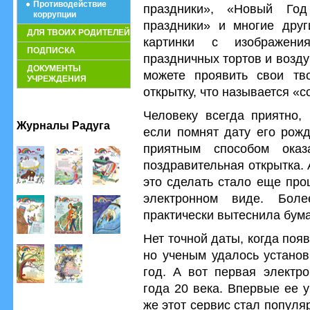
Противодействие
праздники», «Новый Год
коррупции
праздники» и многие друг
ДЛЯ ТВОИХ РОДИТЕЛЕЙ
картинки с изображени
ПОДПИСКА
праздничных тортов и возд
ДОКУМЕНТЫ
можете проявить свои тво
УЧРЕЖДЕНИЯ
открытку, что называется «
Человеку всегда приятно, 
Журналы Радуга
если помнят дату его рож
приятным способом оказ
поздравительная открытка.
это сделать стало еще про
электронном виде. Боле
практически вытеснила бум
Нет точной даты, когда поя
но ученым удалось установ
год. А вот первая электро
года 20 века. Впервые ее 
же этот сервис стал популя