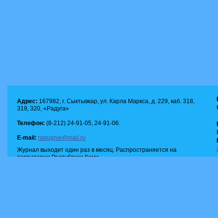
Адрес:
167982, г. Сыктывкар, ул. Карла Маркса, д. 229, каб. 318,
319, 320, «Радуга»
Телефон:
(8-212) 24-91-05, 24-91-06.
E-mail:
radugnie@mail.ru
Журнал выходит один раз в месяц. Распространяется на
территории Республики Коми.