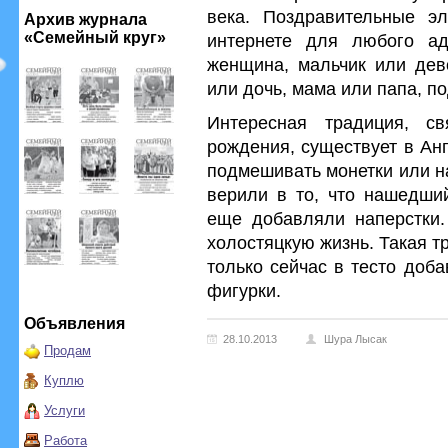
века. Поздравительные эл
Архив журнала
«Семейный круг»
интернете для любого ад
женщина, мальчик или дев
или дочь, мама или папа, под
Интересная традиция, с
рождения, существует в Ан
подмешивать монетки или н
верили в то, что нашедший
еще добавляли наперстки
холостяцкую жизнь. Такая т
только сейчас в тесто доб
фигурки.
Объявления
28.10.2013
Шура Лысак
Продам
Куплю
Услуги
Работа