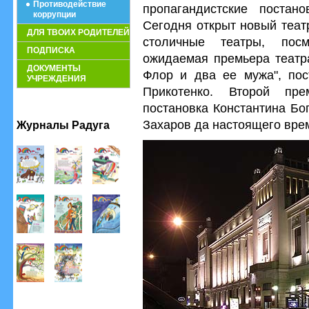
Противодействие
пропагандистские постан
коррупции
Сегодня открыт новый теат
ДЛЯ ТВОИХ РОДИТЕЛЕЙ
столичные театры, по
ПОДПИСКА
ожидаемая премьера театра
ДОКУМЕНТЫ
Флор и два ее мужа", по
УЧРЕЖДЕНИЯ
Прикотенко. Второй пр
постановка Константина Бо
Захаров да настоящего врем
Журналы Радуга