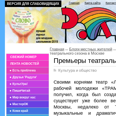
Главная
Карта сайта
Контак
ВЕРСИЯ ДЛЯ СЛАБОВИДЯЩИХ
Главная
Блоги местных жителей
театрального сезона в Москве
СВЕЖИЙ НОМЕР
Премьеры театральн
ЛЕНТА НОВОСТЕЙ
Культура и общество
Есть проблема
Друзья 'Радуги'
Своими корнями театр «Л
КультУра!
рабочей молодежи «ТРАМ
ПишиЧитай
получил, когда был созд
Мир вокруг нас
существует уже более ве
МастерОК
Москвы, недалеко от 
Коми край
музыкальные и драмати