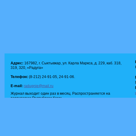
Адрес:
167982, г. Сыктывкар, ул. Карла Маркса, д. 229, каб. 318,
319, 320, «Радуга»
Телефон:
(8-212) 24-91-05, 24-91-06.
E-mail:
radugnie@mail.ru
Журнал выходит один раз в месяц. Распространяется на
территории Республики Коми.