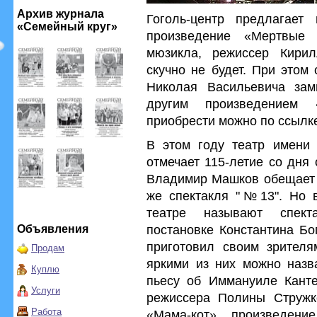
Архив журнала
Гоголь-центр предлагает
«Семейный круг»
произведение «Мертвые
мюзикла, режиссер Кирил
скучно не будет. При этом
Николая Васильевича зам
другим произведением
приобрести можно по ссыл
В этом году театр имени 
отмечает 115-летие со дня
Владимир Машков обещает п
же спектакля "№13". Но в
театре называют спект
постановке Константина Бо
Объявления
приготовил своим зрителя
Продам
яркими из них можно назва
Куплю
пьесу об Иммануиле Канте
Услуги
режиссера Полины Стружко
Работа
«Мама-кот», произведени