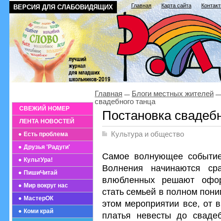
Главная
Карта сайта
Контак
ВЕРСИЯ ДЛЯ СЛАБОВИДЯЩИХ
Главная
Блоги местных жителей
свадебного танца
СВЕЖИЙ НОМЕР
Постановка свадебн
ЛЕНТА НОВОСТЕЙ
Культура и общество
Есть проблема
Друзья 'Радуги'
Самое волнующее событие
КультУра!
Волнения начинаются ср
ПишиЧитай
влюбленных решают офор
Мир вокруг нас
стать семьей в полном пони
МастерОК
этом мероприятии все, от 
Коми край
платья невесты до свадеб