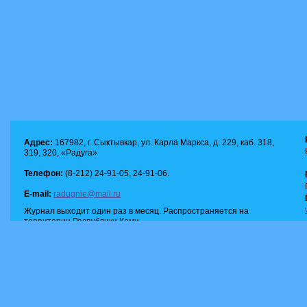
Адрес:
167982, г. Сыктывкар, ул. Карла Маркса, д. 229, каб. 318,
319, 320, «Радуга»
Телефон:
(8-212) 24-91-05, 24-91-06.
E-mail:
radugnie@mail.ru
Журнал выходит один раз в месяц. Распространяется на
территории Республики Коми.