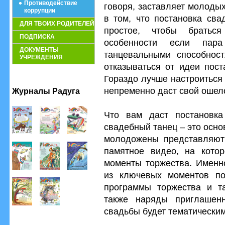
Противодействие
говоря, заставляет молоды
коррупции
в том, что постановка сва
ДЛЯ ТВОИХ РОДИТЕЛЕЙ
простое, чтобы братьс
ПОДПИСКА
особенности если пар
ДОКУМЕНТЫ
танцевальными способнос
УЧРЕЖДЕНИЯ
отказываться от идеи пост
Гораздо лучше настроиться
непременно даст свой ошел
Журналы Радуга
Что вам даст постановк
свадебный танец – это осн
молодожены представляют 
памятное видео, на кото
моменты торжества. Именно
из ключевых моментов по
программы торжества и т
также наряды приглашенн
свадьбы будет тематически