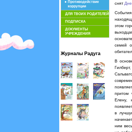
Противодействие
снят
Дне
коррупции
Событи
ДЛЯ ТВОИХ РОДИТЕЛЕЙ
находяще
ПОДПИСКА
этом гор
ДОКУМЕНТЫ
выходц
УЧРЕЖДЕНИЯ
основат
семей о
обитател
Журналы Радуга
В основ
Гилберт,
Сальват
современ
появляет
притом 
Елену, 
появляет
в лучшу
начинае
ним вес