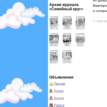
но добро
Архив журнала
Вампиром
«Семейный круг»
и соперн
24.07.2
Объявления
Продам
Куплю
Услуги
Работа