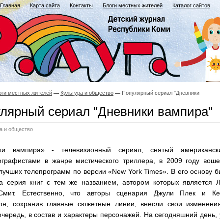
Главная
Карта сайта
Контакты
Блоги местных жителей
Каталог сайтов
оги местных жителей
Культура и общество
Популярный сериал "Дневники
лярный сериал "Дневники вампира"
а и общество
ки вампира» - телевизионный сериал, снятый американск
ографистами в жанре мистического триллера, в 2009 году воше
лучших телепрограмм по версии «New York Times». В его основу 
а серия книг с тем же названием, автором которых является Л
мит. Естественно, что авторы сценария Джули Плек и Ке
он, сохранив главные сюжетные линии, внесли свои изменения
чередь, в состав и характеры персонажей. На сегодняшний день,