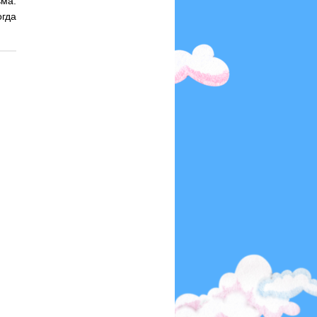
ьма.
огда