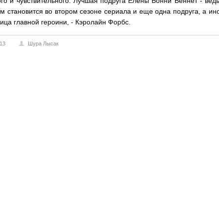
го и чувствительного. Лучшая подруга Елены Бонни Беннет - вед
 становится во втором сезоне сериала и еще одна подруга, а ин
ица главной героини, - Кэролайн Форбс.
013
Шура Лысак