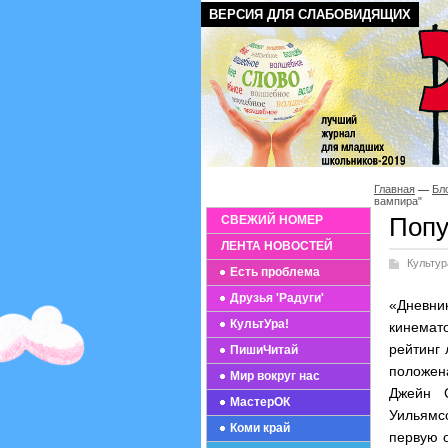
ВЕРСИЯ ДЛЯ СЛАБОВИДЯЩИХ
Главная
Бл
вампира"
Попу
СВЕЖИЙ НОМЕР
ЛЕНТА НОВОСТЕЙ
Культур
Есть проблема
Друзья 'Радуги'
«Дневни
КультУра!
кинемат
рейтинг 
ПишиЧитай
положен
Мир вокруг нас
Джейн С
МастерОК
Уильямс
Коми край
первую о