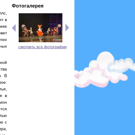
Фотогалерея
лс,
ит в
веке
вет
этих
ных
смотреть все фотографии
ной
ства
. В
лое:
тья,
я в
мон
ется
тью
ию с
ра,