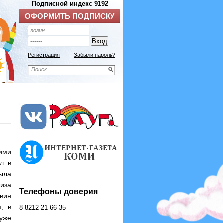
Регистрация
Забыли пароль?
ими
л в
была
иза
Телефоны доверия
вин
, в
8 8212 21-66-35
 уже