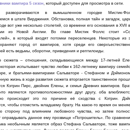
вники вампира 5 сезон
, который доступен для просмотра в сети.
я разворачиваются в вымышленном городке Мистик-Фол
мся в штате Вирджиния. Обстановка, полная тайн и загадок, цар
оде вот уже несколько столетий, со времени его основания в XVII 
ами из Новой Англии. Во главе Мистик Фоллс стоит «Со
елей», в который входят потомки переселенцев. Некоторые из 
храняют город от вампиров, хотя среди его сверхъестествен
ей есть ведьмы, оборотни, привидения и рептилоиды.
е сюжета – отношения, складывающиеся между 17-летней Еле
 которая испытывает чувство любви к 162-летнему вампиру семей
оре, и братьями-вампирами Сальваторе - Стефаном и Дэймоном
ную жизнь в ходе развития сюжета вторгается таинственное прош
ся Кэтрин Пирс, двойник Елены, и семья Древних вампиров. Бра
что являются противоположностями друг другу, оба влюбляютс
но происходит это по причине её сходства с Кэтрин. Дэй
ся, чтобы отомстить младшему брату. На какое-то время он меня
ю сторону под влиянием любовного чувства, но затем полнос
т оправдывать данное ему прозвище «Потрошитель». По сравнен
ьма необычным является образ Стефана Сальваторе, тоже вампи