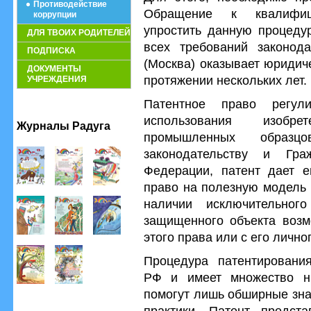
Противодействие
Обращение к квалифиц
коррупции
упростить данную процеду
ДЛЯ ТВОИХ РОДИТЕЛЕЙ
всех требований законод
ПОДПИСКА
(Москва) оказывает юридич
ДОКУМЕНТЫ
протяжении нескольких лет.
УЧРЕЖДЕНИЯ
Патентное право регул
использования изобре
Журналы Радуга
промышленных образцо
законодательству и Гра
Федерации, патент дает е
право на полезную модель
наличии исключительног
защищенного объекта возм
этого права или с его лично
Процедура патентирования
РФ и имеет множество ню
помогут лишь обширные зна
практики. Патент предста