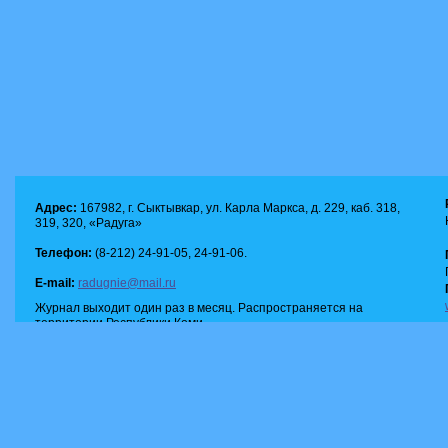
Адрес:
167982, г. Сыктывкар, ул. Карла Маркса, д. 229, каб. 318,
319, 320, «Радуга»
Телефон:
(8-212) 24-91-05, 24-91-06.
E-mail:
radugnie@mail.ru
Журнал выходит один раз в месяц. Распространяется на
территории Республики Коми.