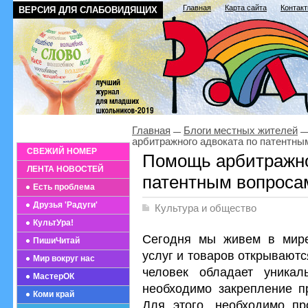
Главная
Карта сайта
Контак
ВЕРСИЯ ДЛЯ СЛАБОВИДЯЩИХ
Главная
Блоги местных жителей
арбитражного адвоката по патентны
СВЕЖИЙ НОМЕР
Помощь арбитражно
ЛЕНТА НОВОСТЕЙ
патентным вопроса
Есть проблема
Друзья 'Радуги'
Культура и общество
КультУра!
Сегодня мы живем в мире
ПишиЧитай
услуг и товаров открываютс
Мир вокруг нас
человек обладает уникал
МастерОК
необходимо закрепление пр
Коми край
Для этого, необходимо пр