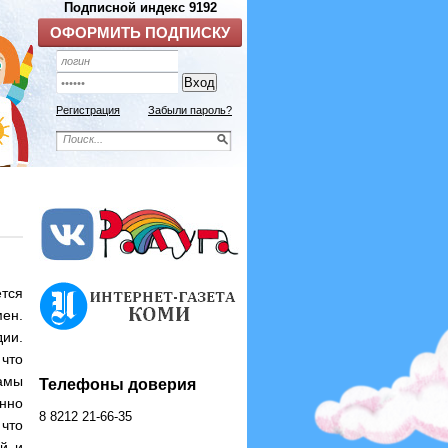
Регистрация
Забыли пароль?
ется
мен.
ии.
 что
амы
Телефоны доверия
нно
8 8212 21-66-35
 что
ей и