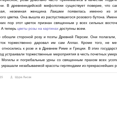
ни. В древнеиндийской мифологии существует поверие, что са
сная, неземная женщина Лакшми появилась именно из эт
ого цветка. Она вышла из распустившегося розового бутона. Имен
еких пор этот цветок признан священным у всех сильных восто
 А теперь
цветы розы на картинах
доступны всем.
е обошли стороной розу и поэты Древней Персии. Они полагали,
еток торжественно даровал им сам Аллах. Кроме того, не ме
 относились к розе и в Древнем Риме и Греции. В этих государс
од устраивали торжественные мероприятия в честь почетных уме
. Могилы и погребальные урны со священным прахом всех усоп
о украшали незабываемой красоты гирляндами из прекраснейших р
015
Шура Лысак