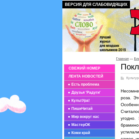
ВЕРСИЯ ДЛЯ СЛАБОВИДЯЩИХ
Главная
Бл
Покл
СВЕЖИЙ НОМЕР
ЛЕНТА НОВОСТЕЙ
Культур
Есть проблема
Несомне
Друзья 'Радуги'
роза. Э
КультУра!
Особенн
ПишиЧитай
Считалос
Мир вокруг нас
угодно.
МастерОК
брамино
устилал
Коми край
самое и