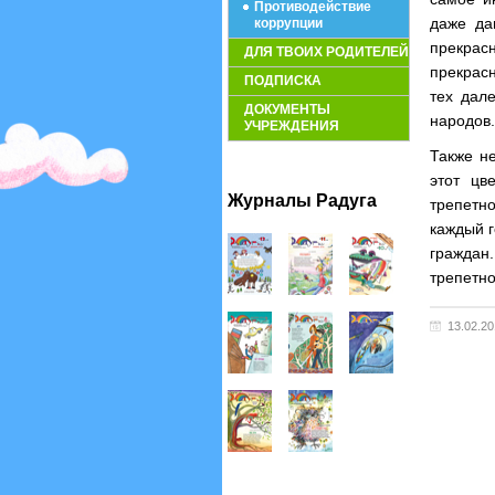
Противодействие
даже да
коррупции
прекра
ДЛЯ ТВОИХ РОДИТЕЛЕЙ
прекрасн
ПОДПИСКА
тех дал
ДОКУМЕНТЫ
народов.
УЧРЕЖДЕНИЯ
Также н
этот цв
Журналы Радуга
трепетно
каждый г
граждан
трепетн
13.02.2