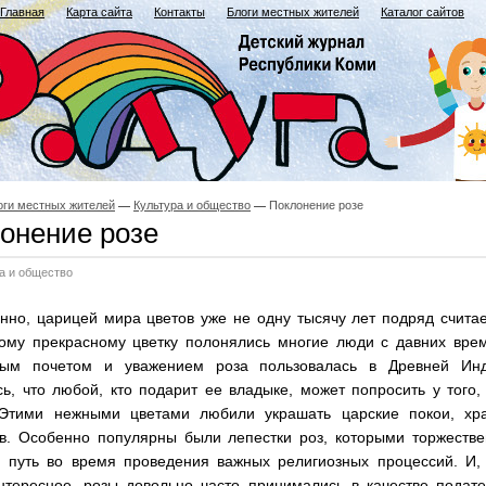
Главная
Карта сайта
Контакты
Блоги местных жителей
Каталог сайтов
оги местных жителей
Культура и общество
Поклонение розе
онение розе
а и общество
нно, царицей мира цветов уже не одну тысячу лет подряд счита
тому прекрасному цветку полонялись многие люди с давних вре
ым почетом и уважением роза пользовалась в Древней Инд
ь, что любой, кто подарит ее владыке, может попросить у того,
 Этими нежными цветами любили украшать царские покои, хр
в. Особенно популярны были лепестки роз, которыми торжестве
и путь во время проведения важных религиозных процессий. И,
нтересное, розы довольно часто принимались в качестве подат