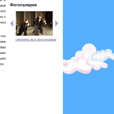
Фотогалерея
мая
ого
но с
чных
 что
смотреть все фотографии
нее
твах
рших
ших
оз.