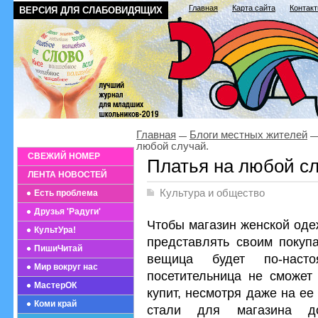
Главная
Карта сайта
Контак
ВЕРСИЯ ДЛЯ СЛАБОВИДЯЩИХ
Главная
Блоги местных жителей
любой случай.
СВЕЖИЙ НОМЕР
Платья на любой сл
ЛЕНТА НОВОСТЕЙ
Культура и общество
Есть проблема
Друзья 'Радуги'
Чтобы магазин женской оде
КультУра!
представлять своим покуп
ПишиЧитай
вещица будет по-наст
Мир вокруг нас
посетительница не сможет
МастерОК
купит, несмотря даже на ее
Коми край
стали для магазина до