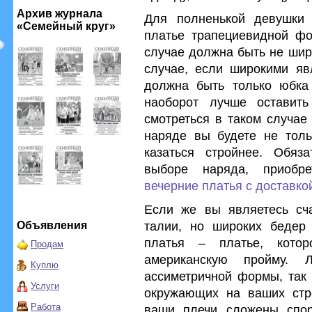
Архив журнала
Для полненькой девушки 
«Семейный круг»
платье трапециевидной фо
случае должна быть не шир
случае, если широкими яв
должна быть только юбка
наоборот лучше оставить
смотреться в таком случае
наряде вы будете не толь
казаться стройнее. Обяз
выборе наряда, приобр
вечерние платья с доставко
Если же вы являетесь сча
талии, но широких бедер
Объявления
платья – платье, кото
Продам
американскую пройму. 
Куплю
ассиметричной формы, так 
Услуги
окружающих на ваших стр
Работа
ваши плечи сложены спорт