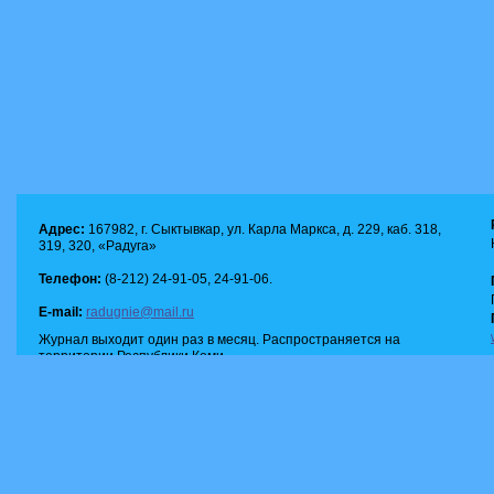
Адрес:
167982, г. Сыктывкар, ул. Карла Маркса, д. 229, каб. 318,
319, 320, «Радуга»
Телефон:
(8-212) 24-91-05, 24-91-06.
E-mail:
radugnie@mail.ru
Журнал выходит один раз в месяц. Распространяется на
территории Республики Коми.