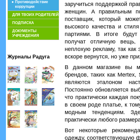
Противодействие
заручиться поддержкой пра
коррупции
женщин. А правильным по
ДЛЯ ТВОИХ РОДИТЕЛЕЙ
поставщик, который може
ПОДПИСКА
высокого качества и стил
ДОКУМЕНТЫ
партиями. В итоге будут
УЧРЕЖДЕНИЯ
получат отличную вещь,
неплохую рекламу, так как
вскоре вернутся, но уже при
Журналы Радуга
В данном магазине вы м
брендов, таких как Mertex,
являются эталоном нас
Постоянно обновляется выб
что практически каждая по
в своем роде платье, к то
модным тенденциям. Зд
практически любого размера
Вот некоторые рекоменда
одежду, соответствующую ф