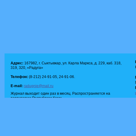
Адрес:
167982, г. Сыктывкар, ул. Карла Маркса, д. 229, каб. 318,
319, 320, «Радуга»
Телефон:
(8-212) 24-91-05, 24-91-06.
E-mail:
radugnie@mail.ru
Журнал выходит один раз в месяц. Распространяется на
территории Республики Коми.