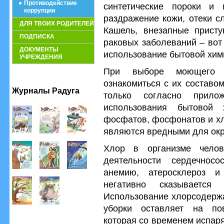
Противодействие
синтетические пороки и
коррупции
раздражение кожи, отеки с
ДЛЯ ТВОИХ РОДИТЕЛЕЙ
Кашель, внезапные присту
ПОДПИСКА
раковых заболеваний – вот
ДОКУМЕНТЫ
использование бытовой хим
УЧРЕЖДЕНИЯ
При выборе моющего с
ознакомиться с их составо
Журналы Радуга
только согласно прилож
использования бытовой
фосфатов, фосфонатов и хл
являются вредными для ок
Хлор в организме челов
деятельности сердечносо
анемию, атеросклероз и
негативно сказывается
Использование хлорсодерж
уборки оставляет на пов
которая со временем испаря