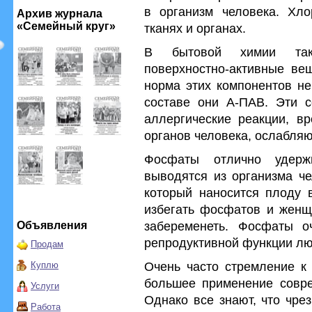
в организм человека. Хло
Архив журнала
«Семейный круг»
тканях и органах.
В бытовой химии такж
поверхностно-активные ве
норма этих компонентов н
составе они А-ПАВ. Эти с
аллергические реакции, в
органов человека, ослабляю
Фосфаты отлично удер
выводятся из организма че
который наносится плоду 
избегать фосфатов и женщ
забеременеть. Фосфаты о
Объявления
репродуктивной функции лю
Продам
Очень часто стремление к 
Куплю
большее применение совре
Услуги
Однако все знают, что чре
Работа