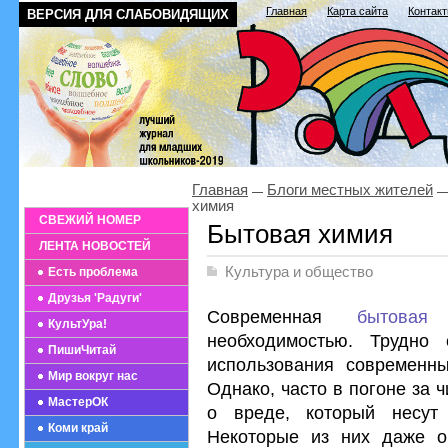
Главная
Карта сайта
Контак
ВЕРСИЯ ДЛЯ СЛАБОВИДЯЩИХ
Главная
Блоги местных жителей
химия
СВЕЖИЙ НОМЕР
Бытовая химия
ЛЕНТА НОВОСТЕЙ
Культура и общество
Есть проблема
Друзья 'Радуги'
Современная
бытовая
КультУра!
необходимостью. Трудно
ПишиЧитай
использования современн
Мир вокруг нас
Однако, часто в погоне за 
МастерОК
о вреде, который несут
Коми край
Некоторые из них даже о