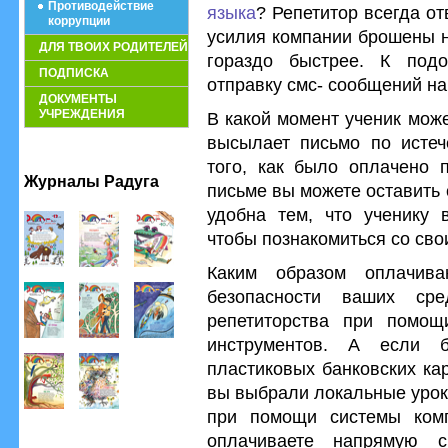
Противодействие
языка
? Репетитор всегда от
коррупции
усилия компании брошены на
ДЛЯ ТВОИХ РОДИТЕЛЕЙ
гораздо быстрее. К под
ПОДПИСКА
отправку смс- сообщений на
ДОКУМЕНТЫ
УЧРЕЖДЕНИЯ
В какой момент ученик мож
высылает письмо по истеч
того, как было оплачено 
Журналы Радуга
письме вы можете оставить 
удобна тем, что ученику 
чтобы познакомиться со сво
Каким образом оплачива
безопасности ваших сре
репетиторства при помощ
инструментов. А если 
пластиковых банковских ка
вы выбрали локальные урок
при помощи системы ком
оплачиваете напрямую с