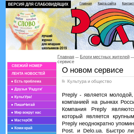
Главная
Карта сайта
Контак
ВЕРСИЯ ДЛЯ СЛАБОВИДЯЩИХ
Главная
Блоги местных жителей
сервисе
СВЕЖИЙ НОМЕР
О новом сервисе
ЛЕНТА НОВОСТЕЙ
Культура и общество
Есть проблема
Друзья 'Радуги'
Preply - является молодой
КультУра!
компанией на рынках Росси
ПишиЧитай
Компания Preply являютс
Мир вокруг нас
который является крупным
МастерОК
Preply неоднократно упомина
Коми край
Post. и Delo.ua. Быстро л