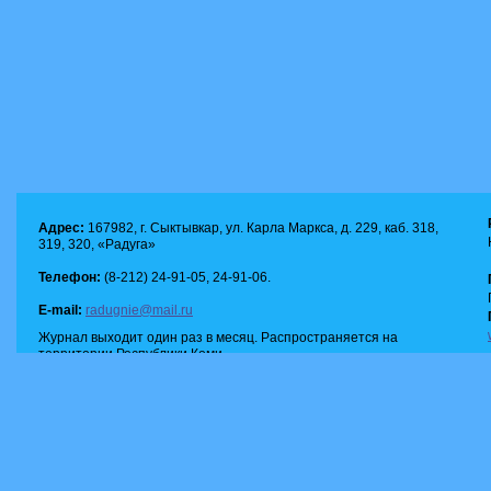
Адрес:
167982, г. Сыктывкар, ул. Карла Маркса, д. 229, каб. 318,
319, 320, «Радуга»
Телефон:
(8-212) 24-91-05, 24-91-06.
E-mail:
radugnie@mail.ru
Журнал выходит один раз в месяц. Распространяется на
территории Республики Коми.