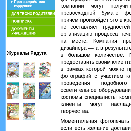
Противодействие
компании могут получи
коррупции
превосходной бумаге фо
ДЛЯ ТВОИХ РОДИТЕЛЕЙ
причём произойдёт это в кр
ПОДПИСКА
не составляет трудносте
ДОКУМЕНТЫ
организацию процесса печ
УЧРЕЖДЕНИЯ
на месте. Компания пре
дизайнера — а в результат
Журналы Радуга
в большом количестве. 
предоставить своим клиент
в рамках которой можно п
фотографий с участием кл
проведения подобного
осветительное оборудовани
костюмы специалисты компа
клиенты могут наслад
творчества.
Моментальная фотопечать 
если есть желание достави