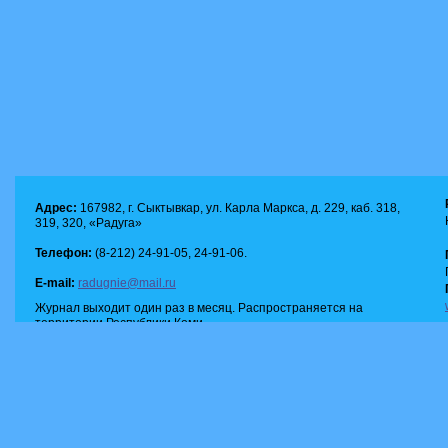
Адрес:
167982, г. Сыктывкар, ул. Карла Маркса, д. 229, каб. 318,
319, 320, «Радуга»
Телефон:
(8-212) 24-91-05, 24-91-06.
E-mail:
radugnie@mail.ru
Журнал выходит один раз в месяц. Распространяется на
территории Республики Коми.