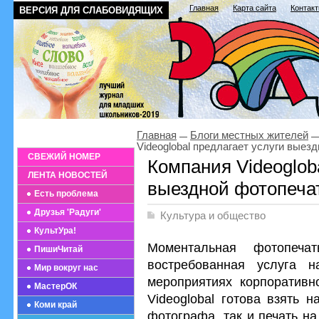
Главная
Карта сайта
Контак
ВЕРСИЯ ДЛЯ СЛАБОВИДЯЩИХ
Главная
Блоги местных жителей
Videoglobal предлагает услуги выез
СВЕЖИЙ НОМЕР
Компания Videogloba
ЛЕНТА НОВОСТЕЙ
выездной фотопеча
Есть проблема
Друзья 'Радуги'
Культура и общество
КультУра!
Моментальная фотопеч
ПишиЧитай
востребованная услуга н
Мир вокруг нас
мероприятиях корпоративн
МастерОК
Videoglobal готова взять 
Коми край
фотографа, так и печать н