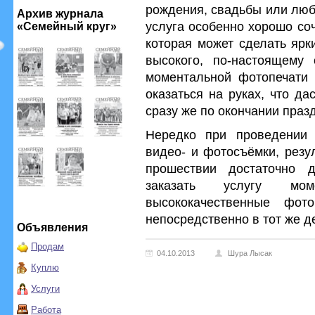
рождения, свадьбы или люб
Архив журнала
услуга особенно хорошо со
«Семейный круг»
которая может сделать ярк
высокого, по-настоящему 
моментальной фотопечати 
оказаться на руках, что да
сразу же по окончании праз
Нередко при проведении
видео- и фотосъёмки, резу
прошествии достаточно 
заказать услугу мом
высококачественные фот
непосредственно в тот же д
Объявления
Продам
04.10.2013
Шура Лысак
Куплю
Услуги
Работа