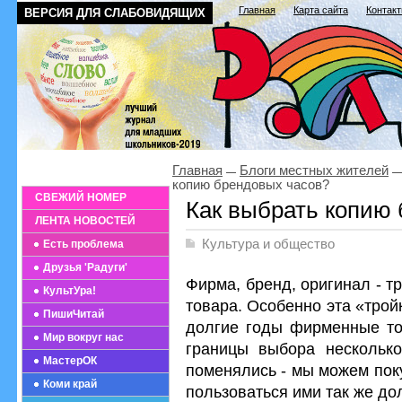
Главная
Карта сайта
Контак
ВЕРСИЯ ДЛЯ СЛАБОВИДЯЩИХ
Главная
Блоги местных жителей
копию брендовых часов?
СВЕЖИЙ НОМЕР
Как выбрать копию
ЛЕНТА НОВОСТЕЙ
Культура и общество
Есть проблема
Друзья 'Радуги'
Фирма, бренд, оригинал - 
КультУра!
товара. Особенно эта «трой
ПишиЧитай
долгие годы фирменные то
Мир вокруг нас
границы выбора несколько
МастерОК
поменялись - мы можем пок
Коми край
пользоваться ими так же дол