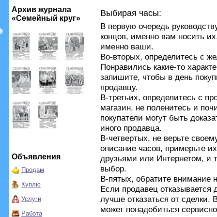
Архив журнала
Выбирая часы:
«Семейный круг»
В первую очередь руководств
концов, именно вам носить их
именно ваши.
Во-вторых, определитесь с ж
Понравились какие-то характ
запишите, чтобы в день поку
продавцу.
В-третьих, определитесь с пр
магазин, не поленитесь и поч
покупатели могут быть доказа
иного продавца.
В-четвертых, не верьте своем
описание часов, примерьте их,
Объявления
друзьями или Интернетом, и т
выбор.
Продам
В-пятых, обратите внимание 
Куплю
Если продавец отказывается д
лучше отказаться от сделки. В
Услуги
может понадобиться сервисно
Работа