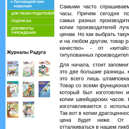
Противодействие
Самыми часто спрашивае
коррупции
часы. Причем сегодня по
ДЛЯ ТВОИХ РОДИТЕЛЕЙ
самых разных производите
ПОДПИСКА
копии производителей лу
ДОКУМЕНТЫ
УЧРЕЖДЕНИЯ
ценам. Но как выбрать таку
и на любом другом, товар 
качество» - от «китай
Журналы Радуга
титулованных производител
Для начала, стоит запомни
это две большие разницы, 
это всего лишь штамповка
Товар со всеми функционал
который был изготовлен 
копии швейцарских часов. 
изготавливаются с исполь
Так вот в копии драгоценнос
цена будет ниже. От 
отталкиваться в нашем ликб