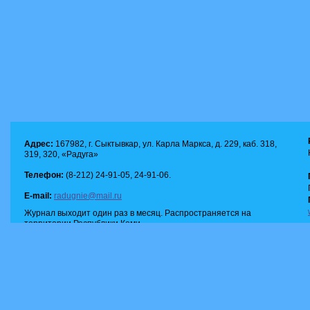
Адрес:
167982, г. Сыктывкар, ул. Карла Маркса, д. 229, каб. 318,
319, 320, «Радуга»
Телефон:
(8-212) 24-91-05, 24-91-06.
E-mail:
radugnie@mail.ru
Журнал выходит один раз в месяц. Распространяется на
территории Республики Коми.