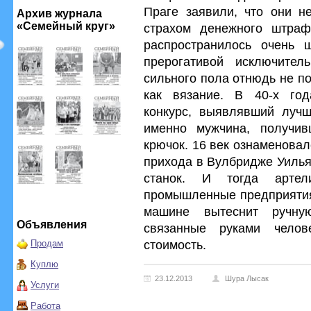
Праге заявили, что они н
Архив журнала
«Семейный круг»
страхом денежного штраф
распространилось очень 
прерогативой исключител
сильного пола отнюдь не по
как вязание. В 40-х год
конкурс, выявлявший лучш
именно мужчина, получив
крючок. 16 век ознаменова
прихода в Вулбридже Уилья
станок. И тогда арте
промышленные предприятия.
машине вытеснит ручну
Объявления
связанные руками чело
стоимость.
Продам
Куплю
23.12.2013
Шура Лысак
Услуги
Работа