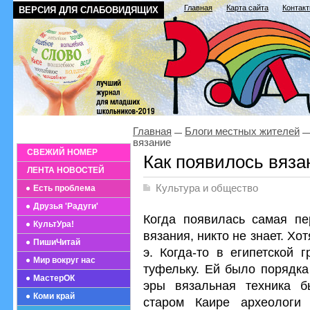
Главная
Карта сайта
Контак
ВЕРСИЯ ДЛЯ СЛАБОВИДЯЩИХ
Главная
Блоги местных жителей
вязание
СВЕЖИЙ НОМЕР
Как появилось вяза
ЛЕНТА НОВОСТЕЙ
Культура и общество
Есть проблема
Друзья 'Радуги'
Когда появилась самая пе
КультУра!
вязания, никто не знает. Хо
ПишиЧитай
э. Когда-то в египетской 
Мир вокруг нас
туфельку. Ей было порядка
МастерОК
эры вязальная техника 
Коми край
старом Каире археологи