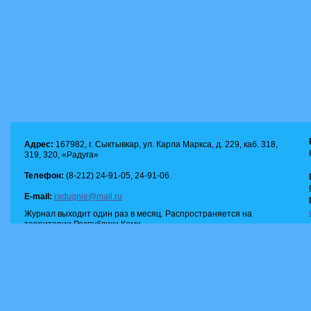
Адрес:
167982, г. Сыктывкар, ул. Карла Маркса, д. 229, каб. 318,
319, 320, «Радуга»
Телефон:
(8-212) 24-91-05, 24-91-06.
E-mail:
radugnie@mail.ru
Журнал выходит один раз в месяц. Распространяется на
территории Республики Коми.