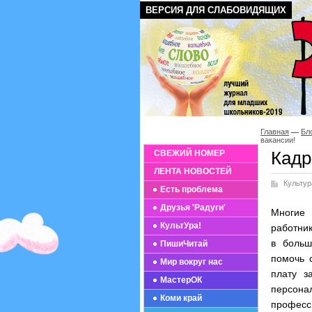
ВЕРСИЯ ДЛЯ СЛАБОВИДЯЩИХ
Главная
Бл
вакансии!
Кадр
СВЕЖИЙ НОМЕР
ЛЕНТА НОВОСТЕЙ
Культур
Есть проблема
Друзья 'Радуги'
Многие 
КультУра!
работни
в больш
ПишиЧитай
помочь 
Мир вокруг нас
плату з
МастерОК
персон
Коми край
професс