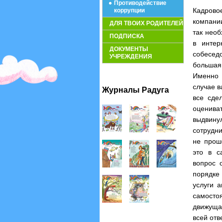
Противодействие
Кадрово
коррупции
компани
ДЛЯ ТВОИХ РОДИТЕЛЕЙ
так необ
ПОДПИСКА
в интер
ДОКУМЕНТЫ
собеседо
УЧРЕЖДЕНИЯ
большая 
Именно 
случае в
Журналы Радуга
все сде
оценива
выдвину
сотрудни
не прош
это в с
вопрос 
порядке 
услуги а
самосто
движущая
всей отв