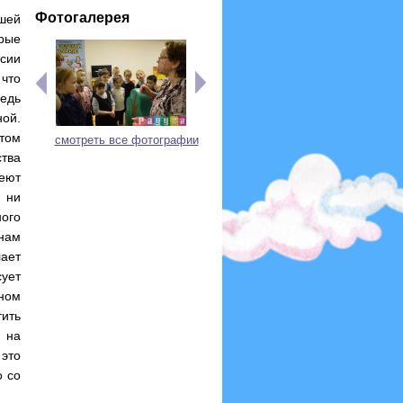
Фотогалерея
шей
рые
нсии
что
ведь
ной.
этом
смотреть все фотографии
ства
еют
 ни
ого
инам
лает
ует
ьном
тить
я на
это
о со