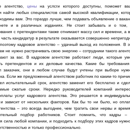
е агентство,
цены
на услсги которого доступны, поможет ва
и найти любых специалистов самой высокой квалификации, кото
ходимы вам. Это гораздо лучше, чем подавать объявление о вака
нете и в различных изданиях. Не стоит забывать и о том, 
вания с претендентами также отнимают массу сил и времени, а 
часть кандидатур в результате оказывается совершенно непригод
поэтому кадровое агентство – удачный выход из положения. В 
ам не нужно растрачивать свою энергию – сотрудники такого агент
лают за вас. В кадровом агентстве работают люди, которые ум
ть претендентов и их деловые качества. Какие бы требования
л заказчик, они в любом случае будут учтены при выборе нужн
ка. Если же предложенный агентством работник по каким-то прич
ел испытательный срок, агентство заменит его бесплатно и сде
амые сжатые сроки. Нередко руководителей компаний интерес
оплаты услуг кадрового агентства. Это решается в индивидуал
и зависит от нескольких факторов. Как бы то ни было, но опла
гентства – это всегда выгоднее, чем тратить свои нервы и врем
ятельный подбор работников. Стоит помнить, что кадры – 
 сила любой компании, и подходить к подбору этих кадров нужн
етственностью и только профессионально.