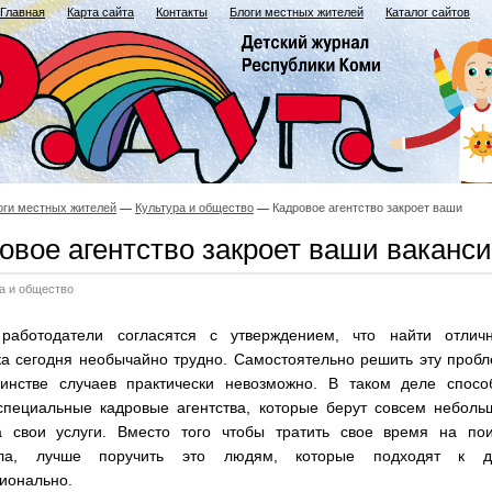
Главная
Карта сайта
Контакты
Блоги местных жителей
Каталог сайтов
оги местных жителей
Культура и общество
Кадровое агентство закроет ваши
овое агентство закроет ваши ваканси
а и общество
работодатели согласятся с утверждением, что найти отличн
ка сегодня необычайно трудно. Самостоятельно решить эту проб
инстве случаев практически невозможно. В таком деле спосо
специальные кадровые агентства, которые берут совсем неболь
а свои услуги. Вместо того чтобы тратить свое время на пои
ала, лучше поручить это людям, которые подходят к д
ионально.