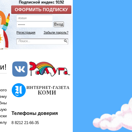
Регистрация
Забыли пароль?
и!
ого
лему
бны
шую
Телефоны доверия
ски
елу
8 8212 21-66-35