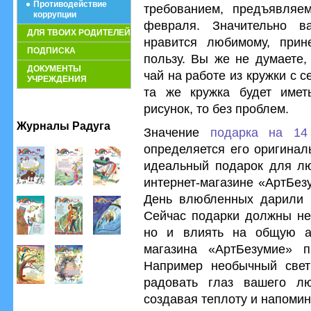
Противодействие
требованием, предъявляе
коррупции
февраля. Значительно в
ДЛЯ ТВОИХ РОДИТЕЛЕЙ
нравится любимому, прин
ПОДПИСКА
пользу. Вы же не думаете,
ДОКУМЕНТЫ
чай на работе из кружки с 
УЧРЕЖДЕНИЯ
та же кружка будет имет
рисунок, то без проблем.
Журналы Радуга
Значение
подарка на 14
определяется его оригинал
идеальный подарок для лю
интернет-магазине «АртБез
День влюбленных дарили р
Сейчас подарки должны не 
но и влиять на общую ат
магазина «АртБезумие» п
Например необычный свети
радовать глаз вашего лю
создавая теплоту и напоми