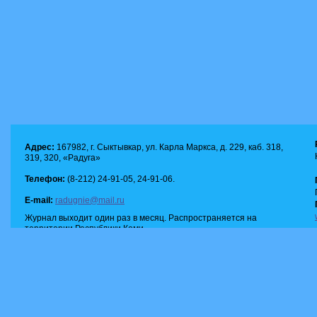
Адрес:
167982, г. Сыктывкар, ул. Карла Маркса, д. 229, каб. 318,
319, 320, «Радуга»
Телефон:
(8-212) 24-91-05, 24-91-06.
E-mail:
radugnie@mail.ru
Журнал выходит один раз в месяц. Распространяется на
территории Республики Коми.