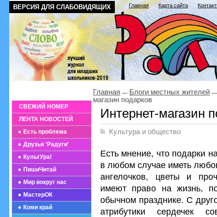
Главная
Карта сайта
Контак
ВЕРСИЯ ДЛЯ СЛАБОВИДЯЩИХ
Главная
Блоги местных жителей
магазин подарков
СВЕЖИЙ НОМЕР
Интернет-магазин п
ЛЕНТА НОВОСТЕЙ
Культура и общество
Есть проблема
Друзья 'Радуги'
Есть мнение, что подарки 
КультУра!
в любом случае иметь любо
ПишиЧитай
ангелочков, цветы и про
Мир вокруг нас
имеют право на жизнь, по
МастерОК
обычном празднике. С друг
Коми край
атрибутики сердечек с