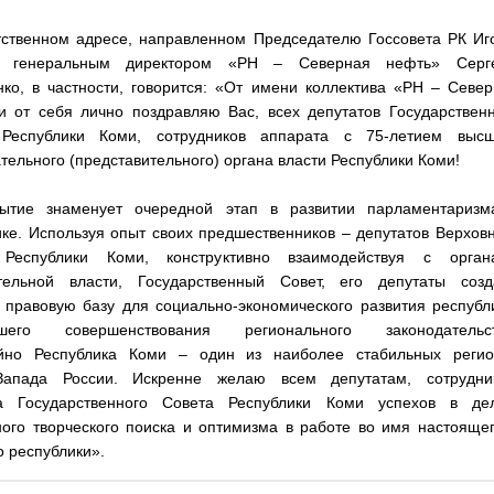
тственном адресе, направленном Председателю Госсовета РК Иг
ю генеральным директором «РН – Северная нефть» Серг
нко, в частности, говорится: «От имени коллектива «РН – Севе
и от себя лично поздравляю Вас, всех депутатов Государствен
Республики Коми, сотрудников аппарата с 75-летием высш
тельного (представительного) органа власти Республики Коми!
ытие знаменует очередной этап в развитии парламентаризм
ке. Используя опыт своих предшественников – депутатов Верхов
Республики Коми, конструктивно взаимодействуя с орган
тельной власти, Государственный Совет, его депутаты созд
 правовую базу для социально-экономического развития республ
йшего совершенствования регионального законодательст
йно Республика Коми – один из наиболее стабильных регио
Запада России. Искренне желаю всем депутатам, сотрудни
а Государственного Совета Республики Коми успехов в дел
ного творческого поиска и оптимизма в работе во имя настояще
 республики».