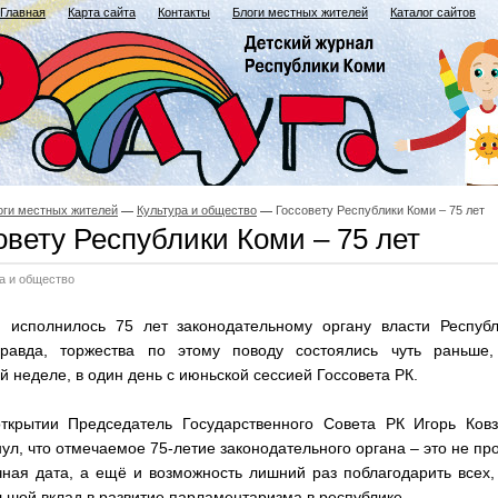
Главная
Карта сайта
Контакты
Блоги местных жителей
Каталог сайтов
оги местных жителей
Культура и общество
Госсовету Республики Коми – 75 лет
овету Республики Коми – 75 лет
а и общество
 исполнилось 75 лет законодательному органу власти Республ
равда, торжества по этому поводу состоялись чуть раньше,
 неделе, в один день с июньской сессией Госсовета РК.
ткрытии Председатель Государственного Совета РК Игорь Ковз
ул, что отмечаемое 75-летие законодательного органа – это не пр
ная дата, а ещё и возможность лишний раз поблагодарить всех,
ьшой вклад в развитие парламентаризма в республике.