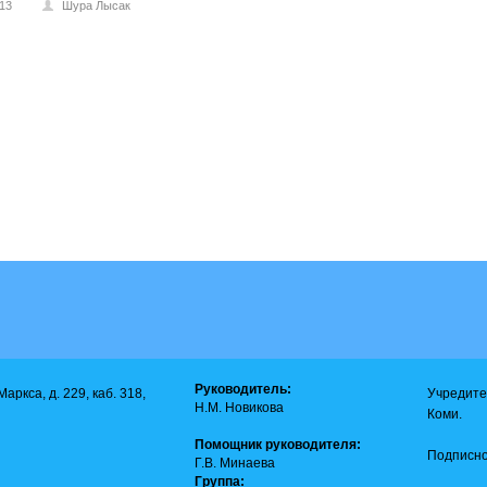
013
Шура Лысак
Руководитель:
аркса, д. 229, каб. 318,
Учредите
Н.М. Новикова
Коми.
Помощник руководителя:
Подписно
Г.В. Минаева
Группа: