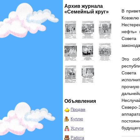
Архив журнала
В приве
«Семейный круг»
Ковзел
Нестере
нефть» 
Совета 
законода
Это соб
республи
Совета 
исполни
прочную
дальне
Неслуча
Объявления
Северо-
Продам
аппарат
Куплю
постоян
будущего
Услуги
Работа