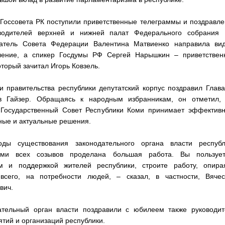
 Госсовета РК поступили приветственные телеграммы и поздравл
водителей верхней и нижней палат Федерального собрания 
атель Совета Федерации Валентина Матвиенко направила вид
ление, а спикер Госдумы РФ Сергей Нарышкин – приветствен
оторый зачитал Игорь Ковзель.
и правительства республики депутатский корпус поздравил Глав
в Гайзер. Обращаясь к народным избранникам, он отметил, 
 Государственный Совет Республики Коми принимает эффективн
ные и актуальные решения.
ды существования законодательного органа власти республ
ами всех созывов проделана большая работа. Вы пользует
м и поддержкой жителей республики, строите работу, опирая
всего, на потребности людей, – сказал, в частности, Вячес
вич.
ательный орган власти поздравили с юбилеем также руководит
тий и организаций республики.