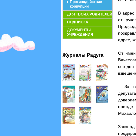
Противодействие
коррупции
В адрес
ДЛЯ ТВОИХ РОДИТЕЛЕЙ
от руко
ПОДПИСКА
Председ
ДОКУМЕНТЫ
поздрав
УЧРЕЖДЕНИЯ
адрес, к
От имен
Журналы Радуга
Вячесла
сегодня
взвешен
– За го
депутат
доверие
прежде 
Михайло
Законод
предприя