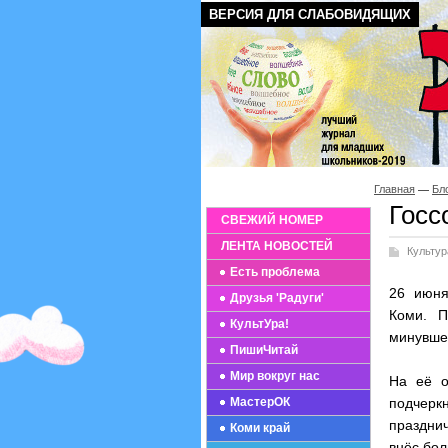
ВЕРСИЯ ДЛЯ СЛАБОВИДЯЩИХ
Главная
Бл
Госс
СВЕЖИЙ НОМЕР
ЛЕНТА НОВОСТЕЙ
Культур
Есть проблема
26 июня
Друзья 'Радуги'
Коми. П
КультУра!
минувшей
ПишиЧитай
Мир вокруг нас
На её о
МастерОК
подчеркн
празднич
Коми край
внёс бол