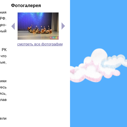
Фотогалерея
ения
РФ.
ео-
ный
смотреть все фотографии
а РК
что
ые,
ики
есь
сь,
лав
ели