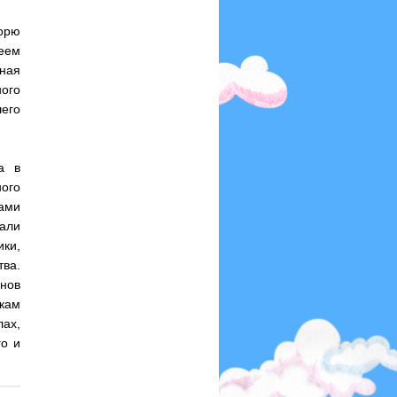
орю
еем
рная
ного
его
а в
ного
ами
али
ики,
ва.
нов
кам
ах,
го и