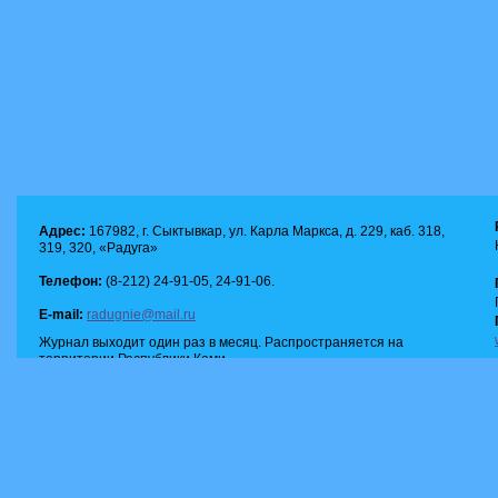
Адрес:
167982, г. Сыктывкар, ул. Карла Маркса, д. 229, каб. 318,
319, 320, «Радуга»
Телефон:
(8-212) 24-91-05, 24-91-06.
E-mail:
radugnie@mail.ru
Журнал выходит один раз в месяц. Распространяется на
территории Республики Коми.