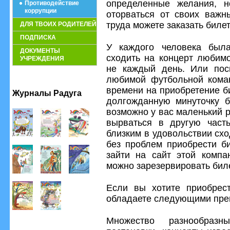
определенные желания, н
Противодействие
коррупции
оторваться от своих важн
труда можете заказать биле
ДЛЯ ТВОИХ РОДИТЕЛЕЙ
ПОДПИСКА
У каждого человека была
ДОКУМЕНТЫ
сходить на концерт любимо
УЧРЕЖДЕНИЯ
не каждый день. Или пос
любимой футбольной коман
времени на приобретение би
Журналы Радуга
долгожданную минуточку б
возможно у вас маленький 
вырваться в другую часть
близким в удовольствии схо
без проблем приобрести би
зайти на сайт этой компа
можно зарезервировать биле
Если вы хотите приобрес
обладаете следующими пре
Множество разнообразн