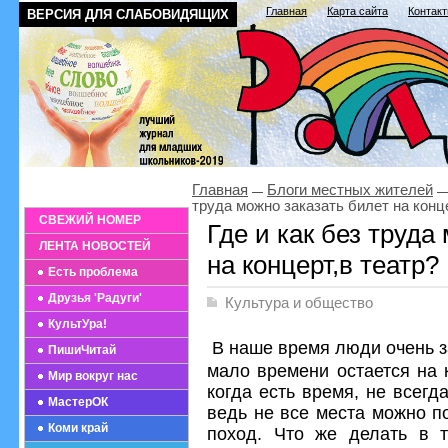
Главная
Карта сайта
Контак
ВЕРСИЯ ДЛЯ СЛАБОВИДЯЩИХ
Главная
Блоги местных жителей
труда можно заказать билет на конце
СВЕЖИЙ НОМЕР
Где и как без труда
ЛЕНТА НОВОСТЕЙ
на концерт,в театр?
Есть проблема
Друзья 'Радуги'
Культура и общество
КультУра!
В наше время люди очень за
ПишиЧитай
мало времени остается на 
Мир вокруг нас
когда есть время, не всегд
МастерОК
ведь не все места можно п
Коми край
поход. Что же делать в т