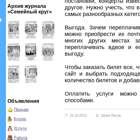
постановки, концерты изве
Архив журнала
другое. Нужно учесть, что
«Семейный круг»
самых разнообразных катего
Выгода. Зачем переплачи
можно приобрести их почт
многих других местах 
переплачивать вдвое и е
выгоду.
Чтобы заказать билет все, ч
сайт и выбрать подходяще
количество билетов и добави
Оплатить услуги можн
способами.
Объявления
Продам
15.10.2013
Шура Лысак
Куплю
Услуги
Работа