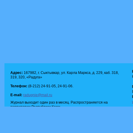
Адрес:
167982, г. Сыктывкар, ул. Карла Маркса, д. 229, каб. 318,
319, 320, «Радуга»
Телефон:
(8-212) 24-91-05, 24-91-06.
E-mail:
radugnie@mail.ru
Журнал выходит один раз в месяц. Распространяется на
территории Республики Коми.