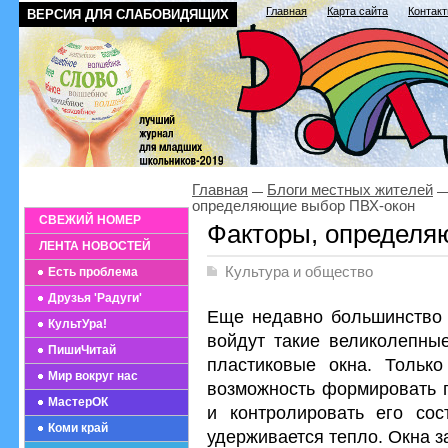
Главная
Карта сайта
Контак
ВЕРСИЯ ДЛЯ СЛАБОВИДЯЩИХ
Главная
Блоги местных жителей
определяющие выбор ПВХ-окон
СВЕЖИЙ НОМЕР
Факторы, определя
ЛЕНТА НОВОСТЕЙ
Культура и общество
Есть проблема
Друзья 'Радуги'
Еще недавно большинство 
КультУра!
войдут такие великолепны
ПишиЧитай
пластиковые окна. Только
Мир вокруг нас
возможность формировать 
МастерОК
и контролировать его со
Коми край
удерживается тепло. Окна 