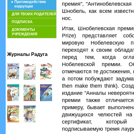
Противодействие
премия", "Антинобелевская
коррупции
Шнобель, как всем известн
ДЛЯ ТВОИХ РОДИТЕЛЕЙ
нос.
ПОДПИСКА
Итак, Шнобелевская премия
ДОКУМЕНТЫ
УЧРЕЖДЕНИЯ
Prize) представляет со
мировую Нобелевскую п
переходят к своим обладат
Журналы Радуга
перед тем, когда огл
Нобелевской премии. О
отмечаются те достижения,
а потом побуждают задумать
then make them think). Со
издание "Анналы невероятн
премии также отличается
примеру, бывает выполнен
движущихся челюстей на 
сертификат, который
подписываемую тремя лаур