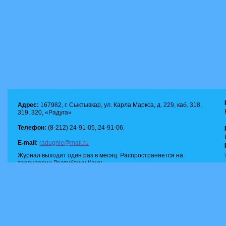
Адрес:
167982, г. Сыктывкар, ул. Карла Маркса, д. 229, каб. 318,
319, 320, «Радуга»
Телефон:
(8-212) 24-91-05, 24-91-06.
E-mail:
radugnie@mail.ru
Журнал выходит один раз в месяц. Распространяется на
территории Республики Коми.