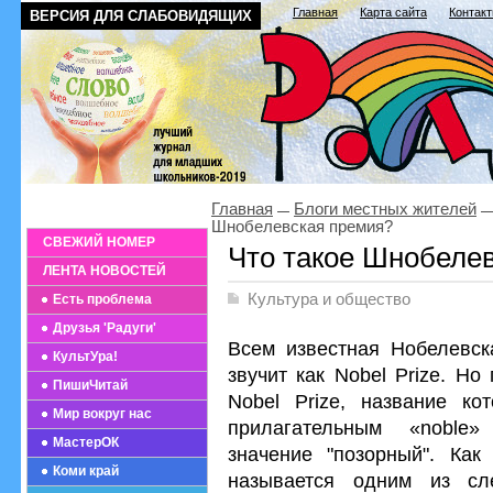
Главная
Карта сайта
Контак
ВЕРСИЯ ДЛЯ СЛАБОВИДЯЩИХ
Главная
Блоги местных жителей
Шнобелевская премия?
СВЕЖИЙ НОМЕР
Что такое Шнобеле
ЛЕНТА НОВОСТЕЙ
Культура и общество
Есть проблема
Друзья 'Радуги'
Всем известная Нобелевск
КультУра!
звучит как Nobel Prize. Н
ПишиЧитай
Nobel Prize, название ко
Мир вокруг нас
прилагательным «noble
МастерОК
значение "позорный". Как
Коми край
называется одним из сл