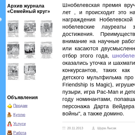
Шнобелевская премия вруч
Архив журнала
«Семейный круг»
лет , и происходит это н
награждения Нобелевской
нобелевские лауреаты 
достижения. Преимущес
внимание на научные рабо
или касаются двусмысленн
отбор этого года,
шнобеле
оказались уточка и шахмати
конкурсантов, таких как 
детского мультфильма про 
Friendship Is Magic), игру
пузыри, игра Pac-Man и дет
Объявления
году номинантами, попавш
персонажа Дарта Вейдера
Продам
войны", а также домино.
Куплю
Услуги
20.11.2013
Шура Лысак
Работа