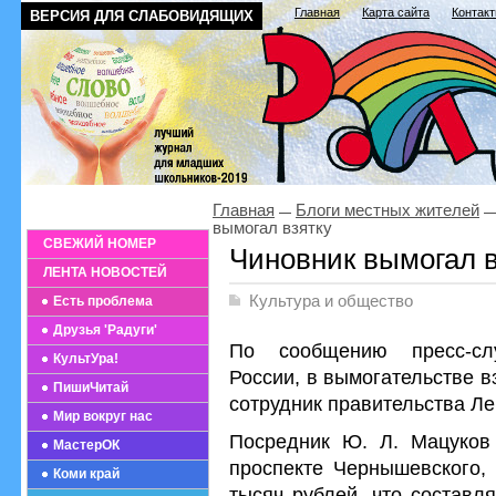
Главная
Карта сайта
Контак
ВЕРСИЯ ДЛЯ СЛАБОВИДЯЩИХ
Главная
Блоги местных жителей
вымогал взятку
СВЕЖИЙ НОМЕР
Чиновник вымогал в
ЛЕНТА НОВОСТЕЙ
Культура и общество
Есть проблема
Друзья 'Радуги'
По сообщению пресс-сл
КультУра!
России, в вымогательстве в
ПишиЧитай
сотрудник правительства Ле
Мир вокруг нас
Посредник Ю. Л. Мацуков
МастерОК
проспекте Чернышевского,
Коми край
тысяч рублей, что составл