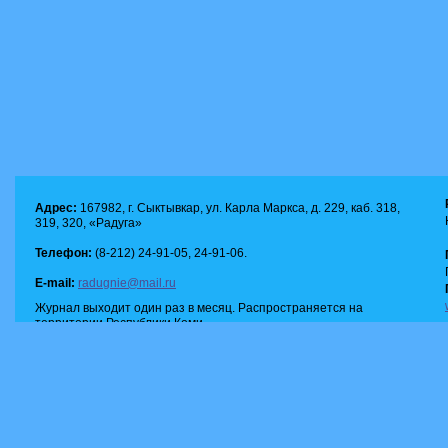
Адрес:
167982, г. Сыктывкар, ул. Карла Маркса, д. 229, каб. 318,
319, 320, «Радуга»
Телефон:
(8-212) 24-91-05, 24-91-06.
E-mail:
radugnie@mail.ru
Журнал выходит один раз в месяц. Распространяется на
территории Республики Коми.