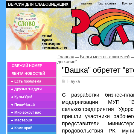
Главная
Карта сайта
Контак
ВЕРСИЯ ДЛЯ СЛАБОВИДЯЩИХ
Главная
Блоги местных жителей
дыхание"
СВЕЖИЙ НОМЕР
"Вашка" обретет "в
ЛЕНТА НОВОСТЕЙ
Наука
Есть проблема
Друзья 'Радуги'
С разработки бизнес-пл
КультУра!
модернизации МУП "В
ПишиЧитай
сельхозпредприятия Удор
Мир вокруг нас
пришли участники рабоче
МастерОК
представители Министе
Коми край
продовольствия РК, муни