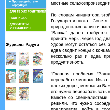
Противодействие
местные сельхозпроизводит
коррупции
ДЛЯ ТВОИХ РОДИТЕЛЕЙ
По словам инициатора этой
ПОДПИСКА
Государственного Совет
ДОКУМЕНТЫ
природопользованию и экол
УЧРЕЖДЕНИЯ
"Вашка" давно требуется
принять меры, через год-дв
Удоре могут остаться без 
Журналы Радуга
едва сводит концы с концам
несколько раз и едва пр
продуктивность.
"Главная проблема "Вашк
переработке молока. Из-за 
плохих дорог, молоко из Ва
его нужно перерабатывать на
Вместе со специалистами 
решили, что нужно сосред
предприятия, войти в соо