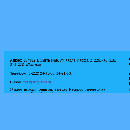
Адрес:
167982, г. Сыктывкар, ул. Карла Маркса, д. 229, каб. 318,
319, 320, «Радуга»
Телефон:
(8-212) 24-91-05, 24-91-06.
E-mail:
radugnie@mail.ru
Журнал выходит один раз в месяц. Распространяется на
территории Республики Коми.