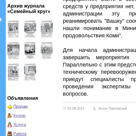
средств у предприятия нет
Архив журнала
«Семейный круг»
администрации эту п
реанимировать "Вашку" соо
нашли понимание в Минис
продовольствия Коми".
Для начала администра
завершить мероприятия 
Параллельно с этим предст
техническому перевооруже
приедут специалисты п
проведения экспертиз
вопросов.
Объявления
Продам
01.08.2013
Антон Павловский
Куплю
Услуги
Работа