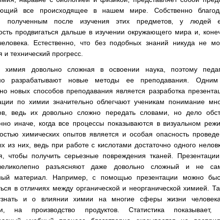
ющий все происходящее в нашем мире. Собственно благод
, полученным после изучения этих предметов, у людей е
ость продвигаться дальше в изучении окружающего мира и, коне
человека. Естественно, что без подобных знаний никуда не мо
я и технический прогресс.
, химия довольно сложная в освоении наука, поэтому педаг
нно разрабатывают новые методы ее преподавания. Одним
чно новых способов преподавания является разработка презента
ации по химии значительно облегчают ученикам понимание мно
ов, ведь их довольно сложно передать словами, но дело обст
нно иначе, когда все процессы показываются в визуальном реж
остью химических опытов является и особая опасность проведе
х из них, ведь при работе с кислотами достаточно одного нелов
я, чтобы получить серьезные повреждения тканей. Презентации
великолепно разъясняют даже довольно сложный и не са
ный материал. Например, с помощью презентации можно быс
ься в отличиях между органической и неорганической химией. Т
знать и о влиянии химии на многие сферы жизни человека
ти, на производство продуктов. Статистика показывает, 