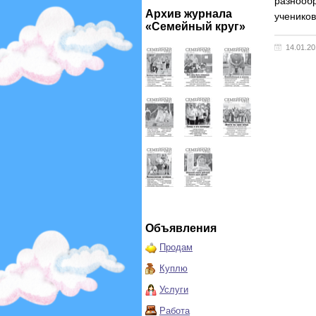
разнооб
Архив журнала
учеников
«Семейный круг»
14.01.2
Объявления
Продам
Куплю
Услуги
Работа