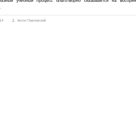
разный учебный процесс благотворно сказывается на восприя
.
014
Антон Павловский