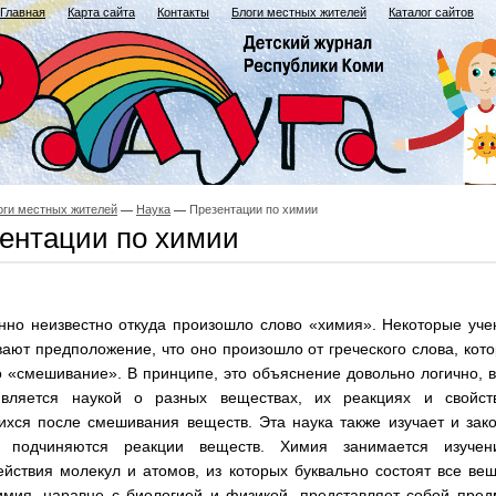
Главная
Карта сайта
Контакты
Блоги местных жителей
Каталог сайтов
оги местных жителей
Наука
Презентации по химии
ентации по химии
нно неизвестно откуда произошло слово «химия». Некоторые уч
ают предположение, что оно произошло от греческого слова, кот
 «смешивание». В принципе, это объяснение довольно логично, 
вляется наукой о разных веществах, их реакциях и свойств
хся после смешивания веществ. Эта наука также изучает и зак
 подчиняются реакции веществ. Химия занимается изучен
йствия молекул и атомов, из которых буквально состоят все ве
имия, наравне с биологией и физикой, представляет собой пред