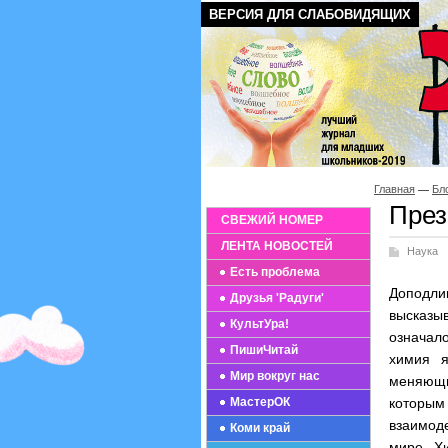
ВЕРСИЯ ДЛЯ СЛАБОВИДЯЩИХ
Главная
Бл
През
СВЕЖИЙ НОМЕР
ЛЕНТА НОВОСТЕЙ
Наука
Есть проблема
Доподли
Друзья 'Радуги'
высказыв
КультУра!
означало
ПишиЧитай
химия я
Мир вокруг нас
меняющи
МастерОК
которым
взаимоде
Коми край
мире. Х