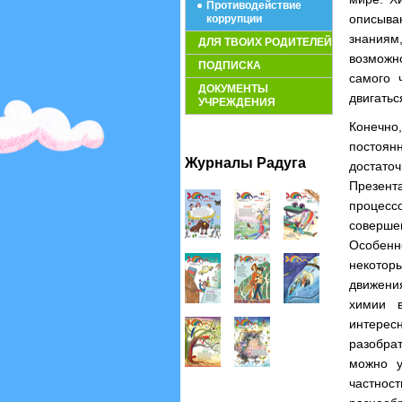
Противодействие
описыва
коррупции
знаниям
ДЛЯ ТВОИХ РОДИТЕЛЕЙ
возможн
ПОДПИСКА
самого 
ДОКУМЕНТЫ
двигатьс
УЧРЕЖДЕНИЯ
Конечно
постоя
Журналы Радуга
достато
Презент
процесс
соверше
Особенн
некоторы
движени
химии 
интерес
разобрат
можно у
частнос