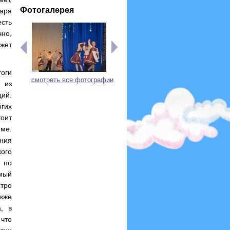
Фотогалерея
аря
сть
чно,
жет
оги
смотреть все фотографии
 из
ций.
гих
оит
име.
ния
кого
 по
мый
тро
акже
, в
что