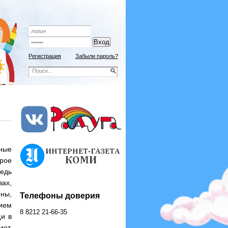
Подписной индекс 9192
ОФОРМИТЬ ПОДПИСКУ
Регистрация
Забыли пароль?
еные
орое
ведь
ах,
оны,
Телефоны доверия
ием
8 8212 21-66-35
щи в
мет,