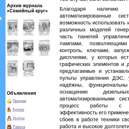
Архив журнала
Благодаря наличию б
«Семейный круг»
автоматизированные систе
возможность использовать 
различных моделей генер
часть панелей управлен
лампами, позволяющими
контроль, ключами, запу
дисплеями, у которых ест
графических элементов и 
предлагаемые и устанавл
пульты управления ДЭС, 
надёжны, функциональн
оснащению дизельны
Объявления
автоматизированными сис
Продам
процесс работы с об
Куплю
эффективность его примене
Услуги
сбоев в работе техники св
работа и высокое долголет
Работа