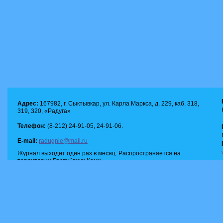
Адрес:
167982, г. Сыктывкар, ул. Карла Маркса, д. 229, каб. 318,
319, 320, «Радуга»
Телефон:
(8-212) 24-91-05, 24-91-06.
E-mail:
radugnie@mail.ru
Журнал выходит один раз в месяц. Распространяется на
территории Республики Коми.