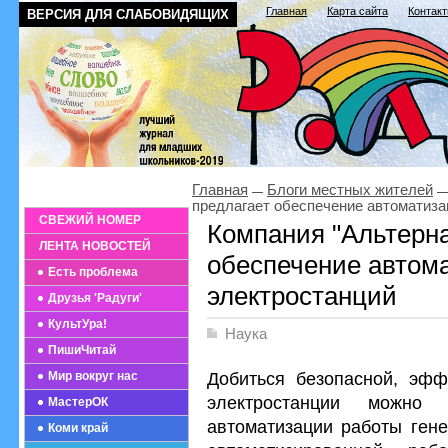
Главная
Карта сайта
Контак
ВЕРСИЯ ДЛЯ СЛАБОВИДЯЩИХ
Главная
Блоги местных жителей
предлагает обеспечение автоматиза
СВЕЖИЙ НОМЕР
Компания "Альтерна
ЛЕНТА НОВОСТЕЙ
обеспечение автом
Есть проблема
электростанций
Друзья 'Радуги'
КультУра!
Наука
ПишиЧитай
Добиться безопасной, эфф
Мир вокруг нас
электростанции можно
МастерОК
автоматизации работы гене
Коми край