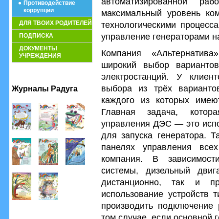
автоматизированной раб
Противодействие
коррупции
максимальный уровень ком
ДЛЯ ТВОИХ РОДИТЕЛЕЙ
технологическими процесс
управление генераторами н
ПОДПИСКА
ДОКУМЕНТЫ
Компания «Альтернатива
УЧРЕЖДЕНИЯ
широкий выбор вариантов
электростанций. У клиен
выбора из трёх варианто
Журналы Радуга
каждого из которых имею
Главная задача, котор
управления ДЭС — это испо
для запуска генератора. Т
панелях управления всех
компания. В зависимост
системы, дизельный двиг
дистанционно, так и пр
использование устройств 
производить подключение 
том случае, если основной г