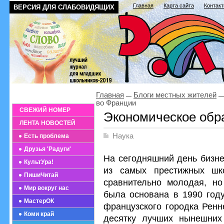
Главная
Карта сайта
Контак
ВЕРСИЯ ДЛЯ СЛАБОВИДЯЩИХ
Главная
Блоги местных жителей
во Франции
СВЕЖИЙ НОМЕР
Экономическое обр
ЛЕНТА НОВОСТЕЙ
Наука
Есть проблема
Друзья 'Радуги'
На сегодняшний день бизне
КультУра!
из самых престижных шк
ПишиЧитай
сравнительно молодая, н
Мир вокруг нас
была основана в 1990 год
МастерОК
французского городка Ренн
Коми край
десятку лучших нынешних