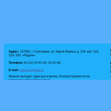
Адрес:
167982, г. Сыктывкар, ул. Карла Маркса, д. 229, каб. 318,
319, 320, «Радуга»
Телефон:
(8-212) 24-91-05, 24-91-06.
E-mail:
radugnie@mail.ru
Журнал выходит один раз в месяц. Распространяется на
территории Республики Коми.