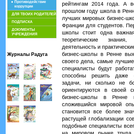
Противодействие
рейтингам 2014 года. А во
коррупции
прошлом году школа в Ренн
ДЛЯ ТВОИХ РОДИТЕЛЕЙ
лучших мировых бизнес-шко
ПОДПИСКА
Франции для студентов. Пе
ДОКУМЕНТЫ
школы стоит одна важна
УЧРЕЖДЕНИЯ
теоретические знания,
деятельность и практически
бизнес-школы в Ренне вы
Журналы Радуга
своего дела, самые лучшие
специалисты будут работат
способны решить даже 
задачи, ни сколько не б
ориентируются в своей с
бизнес-школы в Ренне 
сложившийся мировой опы
становится все более зна
растущей глобализации сов
подобные специалисты всег
на мировом рынке труда,