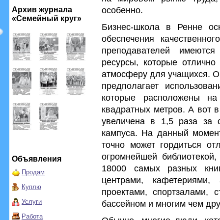
особенно.
Архив журнала
«Семейный круг»
Бизнес-школа в Ренне о
обеспечения качественног
преподавателей имеютс
ресурсы, которые отлично
атмосферу для учащихся. О
предполагает использован
которые расположены н
квадратных метров. А вот 
увеличена в 1,5 раза за с
кампуса. На данный момент
точно может гордиться отл
огромнейшей библиотекой, 
Объявления
18000 самых разных кни
Продам
центрами, кафетериями,
Куплю
проектами, спортзалами, с
Услуги
бассейном и многим чем дру
Работа