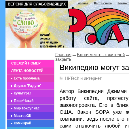
Главная
Карта сайта
Контак
ВЕРСИЯ ДЛЯ СЛАБОВИДЯЩИХ
Главная
Блоги местных жителей
закрыть
СВЕЖИЙ НОМЕР
Википедию могут з
ЛЕНТА НОВОСТЕЙ
Hi-Tech и интернет
Есть проблема
Друзья 'Радуги'
Автор Википедии Джимми 
КультУра!
работу сайта, протест
ПишиЧитай
законопроекта. Его в бли
Мир вокруг нас
США. Закон SOPA уже жес
МастерОК
компании, ведь после его 
Коми край
сами отключить любой ин