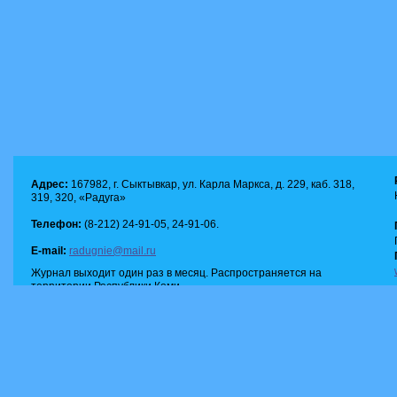
Адрес:
167982, г. Сыктывкар, ул. Карла Маркса, д. 229, каб. 318,
319, 320, «Радуга»
Телефон:
(8-212) 24-91-05, 24-91-06.
E-mail:
radugnie@mail.ru
Журнал выходит один раз в месяц. Распространяется на
территории Республики Коми.