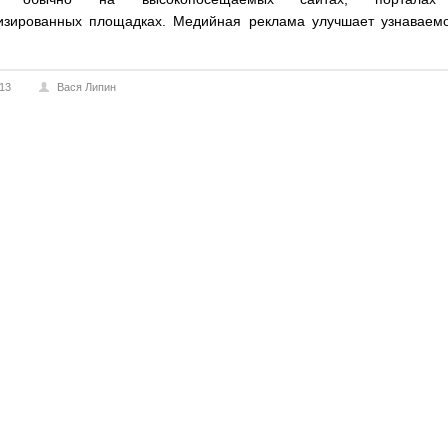
изированных площадках. Медийная реклама улучшает узнаваемо
013
Вася Липин