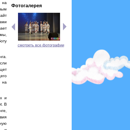
 на
Фотогалерея
вым
айт
рами
вает
мы,
оту
смотреть все фотографии
нга.
сли
щет
щего
е на
х и
t. В
ге,
вия
ную
х и