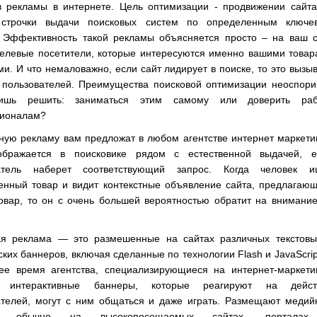
в рекламы в интернете. Цель оптимизации - продвижении сайта
строчки выдачи поисковых систем по определенным ключе
 Эффективность такой рекламы объясняется просто – на ваш с
целевые посетители, которые интересуются именно вашими това
ми. И что немаловажно, если сайт лидирует в поиске, то это вызы
 пользователей. Преимущества поисковой оптимизации неоспори
ишь решить: заниматься этим самому или доверить раб
ионалам?
ную рекламу вам предложат в любом агентстве интернет маркети
бражается в поисковике рядом с естественной выдачей, е
атель наберет соответствующий запрос. Когда человек и
енный товар и видит контекстные объявление сайта, предлагаю
товар, то он с очень большей вероятностью обратит на внимани
я реклама — это размешенные на сайтах различных текстовы
ких баннеров, включая сделанные по технологии Flash и JavaScrip
ее время агентства, специализирующиеся на интернет-маркетин
т интерактивные баннеры, которые реагируют на дейст
ателей, могут с ним общаться и даже играть. Размещают медий
му обычно на высокопосещаемых сайтах, портала