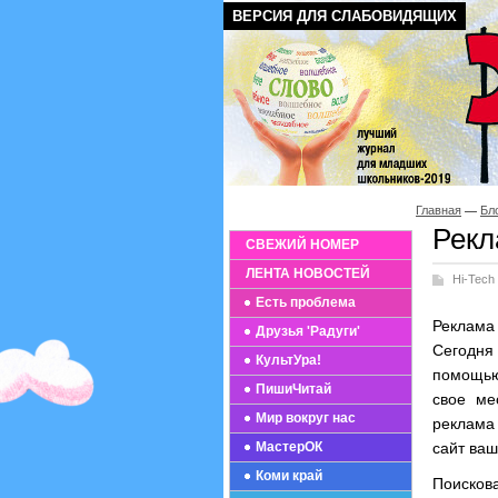
ВЕРСИЯ ДЛЯ СЛАБОВИДЯЩИХ
Главная
Бл
Рекл
СВЕЖИЙ НОМЕР
ЛЕНТА НОВОСТЕЙ
Hi-Tech
Есть проблема
Реклама
Друзья 'Радуги'
Сегодня
КультУра!
помощью
ПишиЧитай
свое ме
Мир вокруг нас
реклама
МастерОК
сайт ваш
Коми край
Поисков