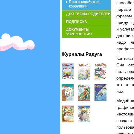
Противодействие
способо
коррупции
первые 
ДЛЯ ТВОИХ РОДИТЕЛЕЙ
фразам.
ПОДПИСКА
придут 
и услуга
ДОКУМЕНТЫ
УЧРЕЖДЕНИЯ
доверие
надо л
професс
Журналы Радуга
Контекст
Она ото
пользов
определ
тот же 
них.
Медийна
графичес
настоящ
создаю
пользов
рекла