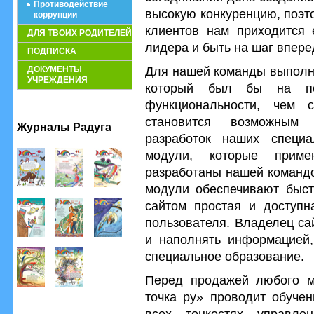
Противодействие
высокую конкуренцию, поэт
коррупции
клиентов нам приходится 
ДЛЯ ТВОИХ РОДИТЕЛЕЙ
лидера и быть на шаг впере
ПОДПИСКА
Для нашей команды выполнит
ДОКУМЕНТЫ
УЧРЕЖДЕНИЯ
который был бы на по
функциональности, чем 
становится возможным
Журналы Радуга
разработок наших специа
модули, которые приме
разработаны нашей командо
модули обеспечивают быст
сайтом простая и доступн
пользователя. Владелец са
и наполнять информацией,
специальное образование.
Перед продажей любого м
точка ру» проводит обучен
всех тонкостях управле