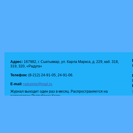
Адрес:
167982, г. Сыктывкар, ул. Карла Маркса, д. 229, каб. 318,
319, 320, «Радуга»
Телефон:
(8-212) 24-91-05, 24-91-06.
E-mail:
radugnie@mail.ru
Журнал выходит один раз в месяц. Распространяется на
территории Республики Коми.