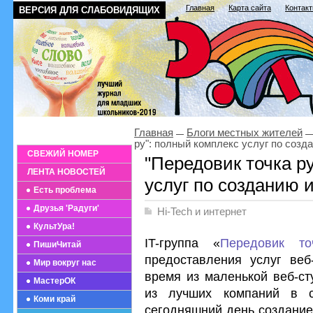
Главная
Карта сайта
Контак
ВЕРСИЯ ДЛЯ СЛАБОВИДЯЩИХ
Главная
Блоги местных жителей
ру": полный комплекс услуг по созд
СВЕЖИЙ НОМЕР
"Передовик точка р
ЛЕНТА НОВОСТЕЙ
услуг по созданию 
Есть проблема
Друзья 'Радуги'
Hi-Tech и интернет
КультУра!
IT-группа «
Передовик то
ПишиЧитай
предоставления услуг веб
Мир вокруг нас
время из маленькой веб-ст
МастерОК
из лучших компаний в с
Коми край
сегодняшний день создание