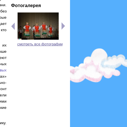
ни.
Фотогалерея
без
орые
дает
 кто
смотреть все фотографии
 их
учше
еют
нных
вых
ках»
ьно-
онт
тели
ими
кие
ку.