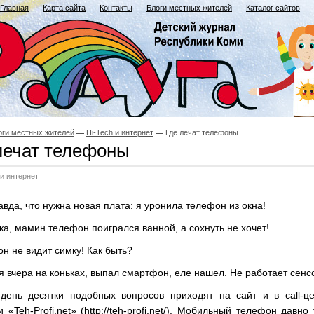
Главная
Карта сайта
Контакты
Блоги местных жителей
Каталог сайтов
оги местных жителей
Hi-Tech и интернет
Где лечат телефоны
лечат телефоны
 и интернет
авда, что нужна новая плата: я уронила телефон из окна!
ка, мамин телефон поигрался ванной, а сохнуть не хочет!
н не видит симку! Как быть?
я вчера на коньках, выпал смартфон, еле нашел. Не работает сенс
день десятки подобных вопросов приходят на сайт и в call-це
 «Teh-Profi.net» (http://teh-profi.net/). Мобильный телефон давно