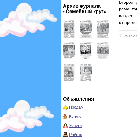
Второй 
Архив журнала
ремонт
«Семейный круг»
владельц
от продо
05.12.2
Объявления
Продам
Куплю
Услуги
Работа