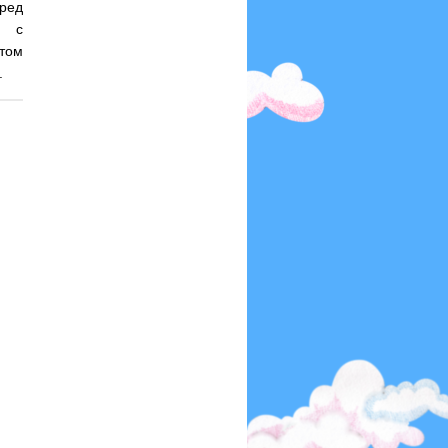
еред
я с
этом
.