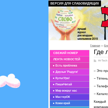
ВЕРСИЯ ДЛЯ СЛАБОВИДЯЩИХ
Главная
Бл
Где 
СВЕЖИЙ НОМЕР
ЛЕНТА НОВОСТЕЙ
Hi-Tech
Есть проблема
– Это пр
Друзья 'Радуги'
КультУра!
− Тётень
ПишиЧитай
− Телефо
Мир вокруг нас
− Каталс
МастерОК
Каждый 
Коми край
компании