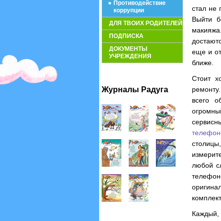
Противодействие
стал не
коррупции
Выйти б
ДЛЯ ТВОИХ РОДИТЕЛЕЙ
макияжа.
ПОДПИСКА
достаютс
ДОКУМЕНТЫ
еще и от
УЧРЕЖДЕНИЯ
ближе.
Стоит х
Журналы Радуга
ремонту
всего о
огромны
сервисн
телефон
столицы
измерит
любой с
телефон
оригина
комплек
Каждый,