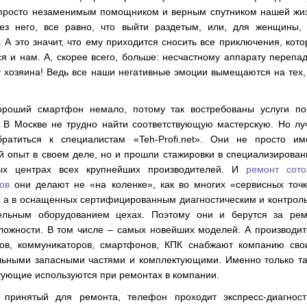
 просто незаменимым помощником и верным спутником нашей жиз
ез него, все равно, что выйти раздетым, или, для женщины, 
 А это значит, что ему приходится сносить все приключения, кот
я и нам. А, скорее всего, больше: несчастному аппарату перепа
 хозяина! Ведь все наши негативные эмоции вымещаются на тех,
ороший смартфон немало, потому так востребованы услуги по
. В Москве не трудно найти соответствующую мастерскую. Но л
братиться к специалистам «Teh-Profi.net». Они не просто им
й опыт в своем деле, но и прошли стажировки в специализирова
ых центрах всех крупнейших производителей. И
ремонт сото
ов
они делают не «на коленке», как во многих «сервисных точ
, а в оснащенных сертифицированным диагностическим и контрол
ельным оборудованием цехах. Поэтому они и берутся за рем
ложности. В том числе – самых новейших моделей. А производи
ов, коммуникаторов, смартфонов, КПК снабжают компанию сво
льными запасными частями и комплектующими. Именно только та
тующие используются при ремонтах в компании.
 принятый для ремонта, телефон проходит экспресс-диагности