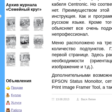
кабеля Centronic. Но соот
Архив журнала
«Семейный круг»
нет. Преимуществом этой 
инструкция. Как и програ
русском языке. Кроме то
объясняет все очень подро
непрофессионал.
Меню расположено на трех
количество подпунктов.
первой странице. Здесь ра
необходимости (ориента
изображение и т.д.).
Дополнительными возможно
EPSON Status Monoitor, с
Объявления
Print Image Framer Tool, а т
Продам
Куплю
13.08.2013
Вася Липин
Услуги
Работа