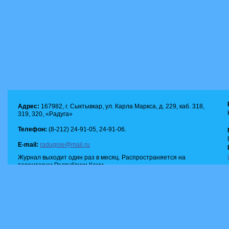
Адрес:
167982, г. Сыктывкар, ул. Карла Маркса, д. 229, каб. 318,
319, 320, «Радуга»
Телефон:
(8-212) 24-91-05, 24-91-06.
E-mail:
radugnie@mail.ru
Журнал выходит один раз в месяц. Распространяется на
территории Республики Коми.