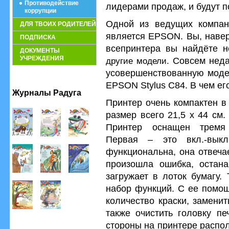
Противодействие
лидерами продаж, и будут 
коррупции
Одной из ведущих компан
ДЛЯ ТВОИХ РОДИТЕЛЕЙ
является EPSON. Вы, навер
ПОДПИСКА
всепринтера вы найдёте 
ДОКУМЕНТЫ
УЧРЕЖДЕНИЯ
Совсем неда
другие модели.
усовершенствованную модел
EPSON Stylus С84. В чем ег
Журналы Радуга
Принтер очень компактен в
размер всего 21,5 х 44 см
Принтер оснащен тремя
Первая – это вкл.-вык
функциональна, она отвеча
произошла ошибка, остана
загружает в лоток бумагу.
набор функций. С ее помо
количество краски, замени
также очистить головку пе
стороны на принтере распо