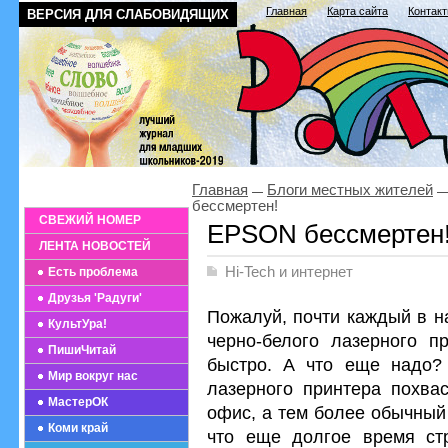
Главная
Карта сайта
Контак
ВЕРСИЯ ДЛЯ СЛАБОВИДЯЩИХ
Главная
Блоги местных жителей
бессмертен!
СВЕЖИЙ НОМЕР
EPSON бессмертен
ЛЕНТА НОВОСТЕЙ
Hi-Tech и интернет
Есть проблема
Друзья 'Радуги'
Пожалуй, почти каждый в н
КультУра!
черно-белого лазерного пр
ПишиЧитай
быстро. А что еще надо?
Мир вокруг нас
лазерного принтера похва
МастерОК
офис, а тем более обычный 
Коми край
что еще долгое время ст