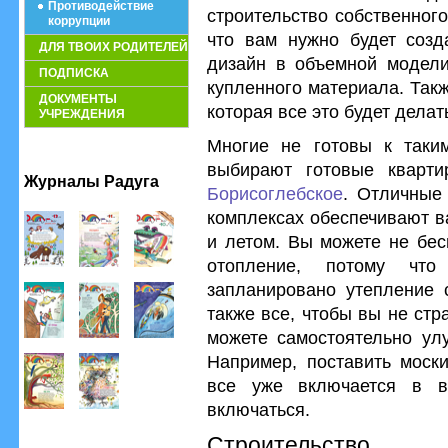
Противодействие
строительство собственного
коррупции
что вам нужно будет созда
ДЛЯ ТВОИХ РОДИТЕЛЕЙ
дизайн в объемной модели
ПОДПИСКА
купленного материала. Так
ДОКУМЕНТЫ
которая все это будет делат
УЧРЕЖДЕНИЯ
Многие не готовы к таки
выбирают готовые кварт
Журналы Радуга
Борисоглебское
. Отличные
комплексах обеспечивают в
и летом. Вы можете не бес
отопление, потому чт
запланировано утепление 
также все, чтобы вы не ст
можете самостоятельно улу
Например, поставить моски
все уже включается в в
включаться.
Строительство