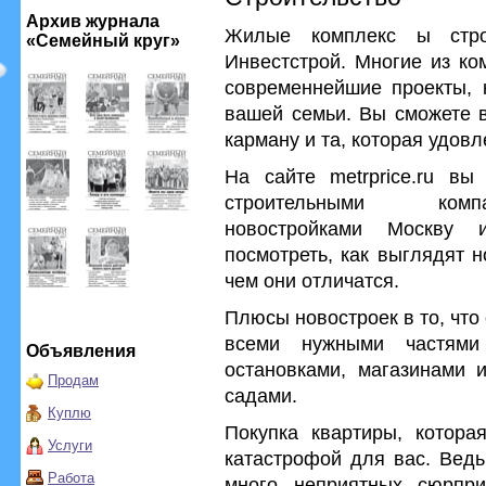
Архив журнала
Жилые комплекс ы стро
«Семейный круг»
Инвестстрой. Многие из ко
современнейшие проекты, 
вашей семьи. Вы сможете в
карману и та, которая удов
На сайте metrprice.ru вы
строительными комп
новостройками Москву 
посмотреть, как выглядят 
чем они отличатся.
Плюсы новостроек в то, что
всеми нужными частями
Объявления
остановками, магазинами 
Продам
садами.
Куплю
Покупка квартиры, котора
Услуги
катастрофой для вас. Ведь
Работа
много неприятных сюрпри