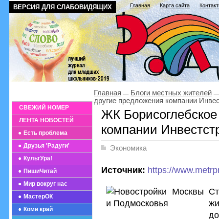
Главная
Карта сайта
Контак
ВЕРСИЯ ДЛЯ СЛАБОВИДЯЩИХ
Главная
Блоги местных жителей
другие предложения компании Инве
СВЕЖИЙ НОМЕР
ЖК Борисоглебское
ЛЕНТА НОВОСТЕЙ
компании Инвестст
Есть проблема
Друзья 'Радуги'
Экономика
КультУра!
Источник:
https://www.metrpr
ПишиЧитай
Мир вокруг нас
С
МастерОК
ж
Коми край
до