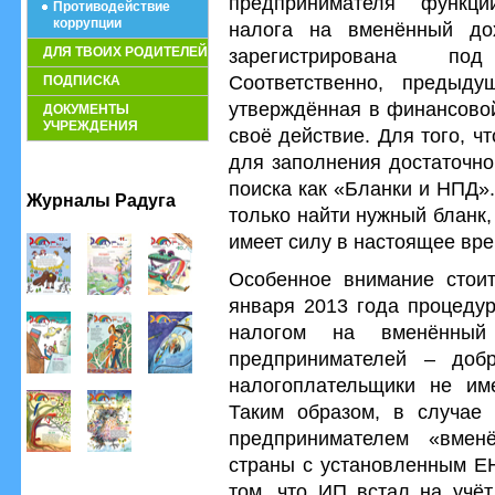
предпринимателя функци
Противодействие
коррупции
налога на вменённый до
ДЛЯ ТВОИХ РОДИТЕЛЕЙ
зарегистрирована по
Соответственно, предыд
ПОДПИСКА
утверждённая в финансовой
ДОКУМЕНТЫ
УЧРЕЖДЕНИЯ
своё действие. Для того, 
для заполнения достаточно
поиска как «Бланки и НПД»
Журналы Радуга
только найти нужный бланк,
имеет силу в настоящее вре
Особенное внимание стоит
января 2013 года процеду
налогом на вменённый
предпринимателей – доб
налогоплательщики не им
Таким образом, в случае
предпринимателем «вмен
страны с установленным ЕН
том, что ИП встал на учёт