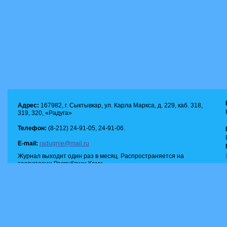
Адрес:
167982, г. Сыктывкар, ул. Карла Маркса, д. 229, каб. 318,
319, 320, «Радуга»
Телефон:
(8-212) 24-91-05, 24-91-06.
E-mail:
radugnie@mail.ru
Журнал выходит один раз в месяц. Распространяется на
территории Республики Коми.