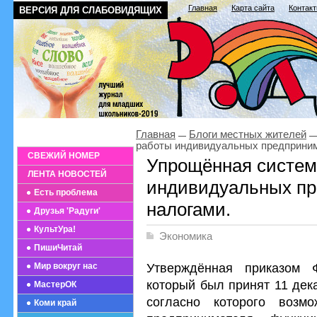
Главная
Карта сайта
Контак
ВЕРСИЯ ДЛЯ СЛАБОВИДЯЩИХ
Главная
Блоги местных жителей
работы индивидуальных предприним
СВЕЖИЙ НОМЕР
Упрощённая систем
ЛЕНТА НОВОСТЕЙ
индивидуальных пр
Есть проблема
налогами.
Друзья 'Радуги'
КультУра!
Экономика
ПишиЧитай
Утверждённая приказом 
Мир вокруг нас
который был принят 11 дек
МастерОК
согласно которого возм
Коми край