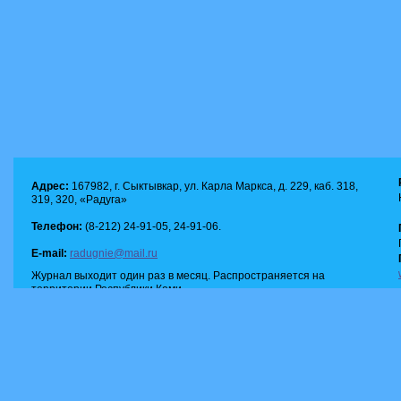
Адрес:
167982, г. Сыктывкар, ул. Карла Маркса, д. 229, каб. 318,
319, 320, «Радуга»
Телефон:
(8-212) 24-91-05, 24-91-06.
E-mail:
radugnie@mail.ru
Журнал выходит один раз в месяц. Распространяется на
территории Республики Коми.