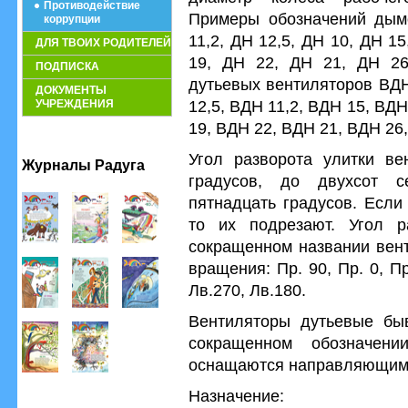
Противодействие
Примеры обозначений дым
коррупции
11,2, ДН 12,5, ДН 10, ДН 1
ДЛЯ ТВОИХ РОДИТЕЛЕЙ
19, ДН 22, ДН 21, ДН 26
ПОДПИСКА
дутьевых вентиляторов ВДН
ДОКУМЕНТЫ
12,5, ВДН 11,2, ВДН 15, ВД
УЧРЕЖДЕНИЯ
19, ВДН 22, ВДН 21, ВДН 26
Угол разворота улитки ве
Журналы Радуга
градусов, до двухсот с
пятнадцать градусов. Если
то их подрезают. Угол р
сокращенном названии вент
вращения: Пр. 90, Пр. 0, Пр
Лв.270, Лв.180.
Вентиляторы дутьевые бы
сокращенном обозначен
оснащаются направляющими
Назначение: