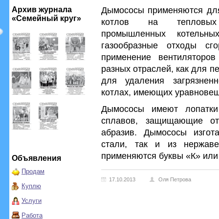
Дымососы применяются для 
Архив журнала
«Семейный круг»
котлов на тепловых 
промышленных котельн
газообразные отходы сг
применение вентиляторов 
разных отраслей, как для п
для удаления загрязненн
котлах, имеющих уравновеш
Дымососы имеют лопатки
сплавов, защищающие от 
абразив. Дымососы изгота
стали, так и из нержав
применяются буквы «К» или
Объявления
Продам
17.10.2013
Оля Петрова
Куплю
Услуги
Работа