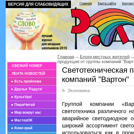
Главная
Карта сайта
Контак
ВЕРСИЯ ДЛЯ СЛАБОВИДЯЩИХ
Главная
Блоги местных жителей
продукция от группы компаний "Варт
СВЕЖИЙ НОМЕР
Светотехническая п
ЛЕНТА НОВОСТЕЙ
компаний "Вартон"
Есть проблема
Друзья 'Радуги'
Экономика
КультУра!
Группой компании «Вар
ПишиЧитай
светотехника различного н
Мир вокруг нас
аварийное светодиодное о
МастерОК
широкий ассортимент свето
Коми край
использоваться как в про