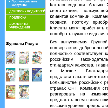
Противодействие
Каталог содержит больше 
коррупции
светотехники, пользующ
ДЛЯ ТВОИХ РОДИТЕЛЕЙ
клиентов компании. Компан
ПОДПИСКА
сервиса, поэтому приоб
ДОКУМЕНТЫ
Клиенты могут прибегнуть 
УЧРЕЖДЕНИЯ
подобрать нужные изделия 
Вся выпускаемая Группой
Журналы Радуга
подвергается добровольной
полностью соответствует 
российским законодате
стандартам качества. Глав
в Москве. Благодар
представительств светотех
большинстве российских р
странах СНГ. Компания ст
реагировать на изменя
предлагать всем своим пок
высокий уровень предостав