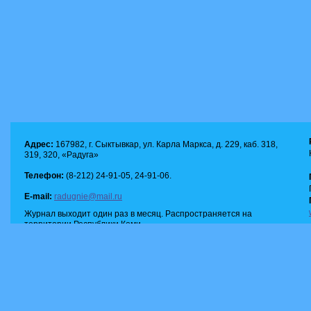
Адрес:
167982, г. Сыктывкар, ул. Карла Маркса, д. 229, каб. 318,
319, 320, «Радуга»
Телефон:
(8-212) 24-91-05, 24-91-06.
E-mail:
radugnie@mail.ru
Журнал выходит один раз в месяц. Распространяется на
территории Республики Коми.