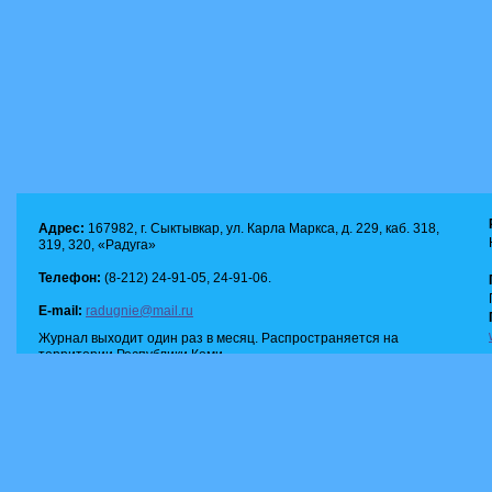
Адрес:
167982, г. Сыктывкар, ул. Карла Маркса, д. 229, каб. 318,
319, 320, «Радуга»
Телефон:
(8-212) 24-91-05, 24-91-06.
E-mail:
radugnie@mail.ru
Журнал выходит один раз в месяц. Распространяется на
территории Республики Коми.