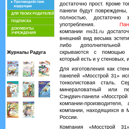
Противодействие
достаточно прост. Кроме то
коррупции
панели будут повреждены, 
ДЛЯ ТВОИХ РОДИТЕЛЕЙ
полностью, достаточно
ПОДПИСКА
употребления.
Па
ДОКУМЕНТЫ
компании
достато
ms31.ru
УЧРЕЖДЕНИЯ
внешний вид весьма эстети
либо дополнительной 
скрываются с помощью о
Журналы Радуга
который есть и у стеновых, 
Для изготовления как стен
панелей «Мосстрой 31» ис
тонколистовая сталь. Се
минераловатный или пен
Сэндвич-панели «Мосстрой 
компании-производителя,
компании, находящихся в М
России.
Компания «Мосстрой 31