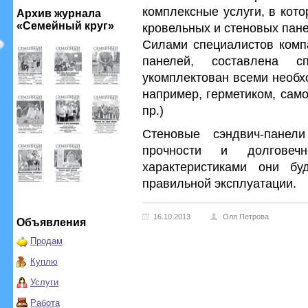
комплексные услуги, в кот
Архив журнала
«Семейный круг»
кровельных и стеновых пане
Силами специалистов комп
панелей, составлена с
укомплектован всеми необ
например, герметиком, сам
пр.)
Стеновые сэндвич-панел
прочности и долговеч
характеристиками они бу
правильной эксплуатации.
16.10.2013
Оля Петрова
Объявления
Продам
Куплю
Услуги
Работа