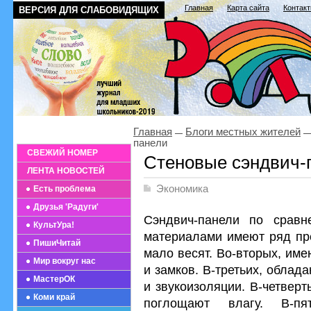
Главная
Карта сайта
Контак
ВЕРСИЯ ДЛЯ СЛАБОВИДЯЩИХ
Главная
Блоги местных жителей
панели
СВЕЖИЙ НОМЕР
Стеновые сэндвич-
ЛЕНТА НОВОСТЕЙ
Экономика
Есть проблема
Друзья 'Радуги'
Сэндвич-панели по сравн
КультУра!
материалами имеют ряд пре
ПишиЧитай
мало весят. Во-вторых, им
Мир вокруг нас
и замков. В-третьих, облад
МастерОК
и звукоизоляции. В-четвер
Коми край
поглощают влагу. В-пя