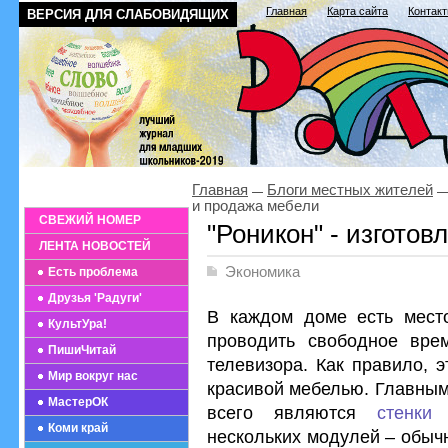
Главная
Карта сайта
Контак
ВЕРСИЯ ДЛЯ СЛАБОВИДЯЩИХ
Главная
Блоги местных жителей
и продажа мебели
СВЕЖИЙ НОМЕР
"Роникон" - изгото
ЛЕНТА НОВОСТЕЙ
Экономика
Есть проблема
Друзья 'Радуги'
В каждом доме есть место,
КультУра!
проводить свободное вре
ПишиЧитай
телевизора. Как правило, 
Мир вокруг нас
красивой мебелью. Главным
МастерОК
всего являются
стенки
Коми край
нескольких модулей – обычн