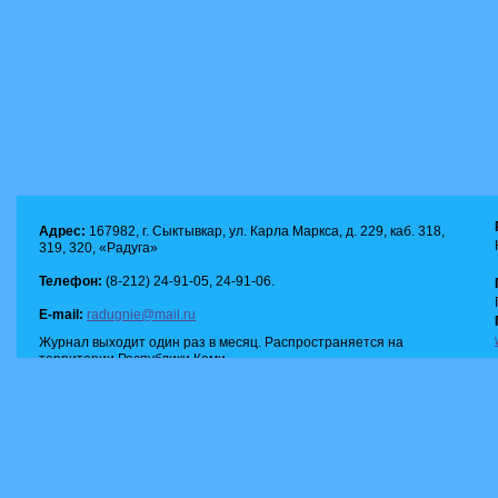
Адрес:
167982, г. Сыктывкар, ул. Карла Маркса, д. 229, каб. 318,
319, 320, «Радуга»
Телефон:
(8-212) 24-91-05, 24-91-06.
E-mail:
radugnie@mail.ru
Журнал выходит один раз в месяц. Распространяется на
территории Республики Коми.