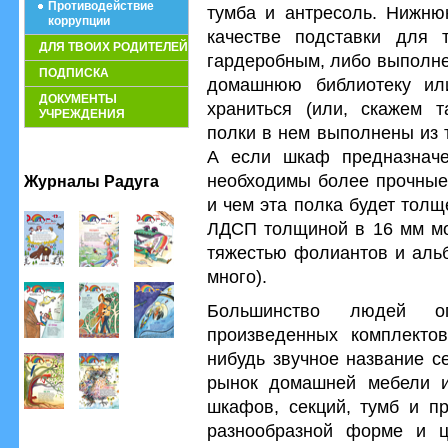
Противодействие
тумба и антресоль. Нижнюю
коррупции
качестве подставки для 
ДЛЯ ТВОИХ РОДИТЕЛЕЙ
гардеробным, либо выполне
ПОДПИСКА
домашнюю библиотеку ил
ДОКУМЕНТЫ
храниться (или, скажем та
УЧРЕЖДЕНИЯ
полки в нем выполнены из 
А если шкаф предназначе
необходимы более прочные
Журналы Радуга
и чем эта полка будет толщ
ЛДСП толщиной в 16 мм мо
тяжестью фолиантов и альб
много).
Большинство людей ог
произведенных комплектов
нибудь звучное название с
рынок домашней мебели и
шкафов, секций, тумб и п
разнообразной форме и ц