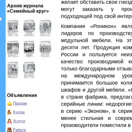
желает обставить свое гнез
Архив журнала
могут заказать у прои
«Семейный круг»
подходящей под свой интер
Компания «Роникон» явл
лидеров по производст
модульной мебели. На э
десяти лет. Продукция ком
России и пользуется неиз
качество производимой 
только благодарными отзыв
на международном уро
принимается большое коли
шкафов и другой мебели. «
Объявления
в стране фабрика, предлаг
серийные линии: недорогие
Продам
в серию «Эконом», в сери
Куплю
менее стильная и совре
Услуги
производители поместили в
Работа