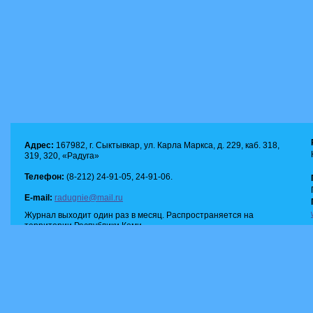
Адрес:
167982, г. Сыктывкар, ул. Карла Маркса, д. 229, каб. 318,
319, 320, «Радуга»
Телефон:
(8-212) 24-91-05, 24-91-06.
E-mail:
radugnie@mail.ru
Журнал выходит один раз в месяц. Распространяется на
территории Республики Коми.