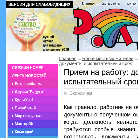
Главная
Карта сайта
Контак
ВЕРСИЯ ДЛЯ СЛАБОВИДЯЩИХ
Главная
Блоги местных жителей
документы и испытательный срок
СВЕЖИЙ НОМЕР
Прием на работу: д
ЛЕНТА НОВОСТЕЙ
испытательный сро
Есть проблема
Друзья 'Радуги'
Экономика
КультУра!
Как правило, работник не 
ПишиЧитай
документы о полученном об
Мир вокруг нас
когда должность являет
МастерОК
требуются особые знания,
Коми край
потребовать документы, 