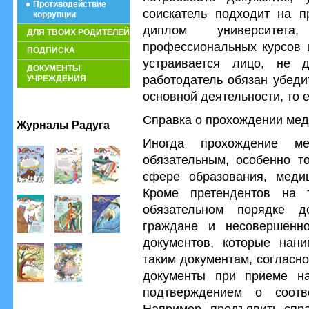
Противодействие
соискатель подходит на п
коррупции
диплом университет
ДЛЯ ТВОИХ РОДИТЕЛЕЙ
профессиональных курсов и
ПОДПИСКА
устраивается лицо, не д
ДОКУМЕНТЫ
работодатель обязан убеди
УЧРЕЖДЕНИЯ
основной деятельности, то е
Справка о прохождении ме
Журналы Радуга
Иногда прохождение ме
обязательным, особенно то
сфере образования, меди
Кроме претендентов на 
обязательном порядке д
граждане и несовершенно
документов, которые нани
таким документам, согласн
документы при приеме на
подтверждением о соотве
Например, предъявить спра