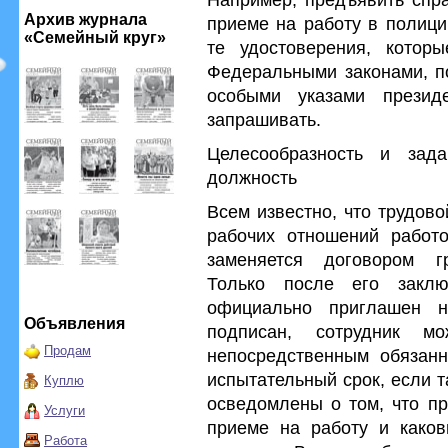
Архив журнала
приеме на работу в полици
«Семейный круг»
те удостоверения, котор
Федеральными законами, п
особыми указами презид
запрашивать.
Целесообразность и зад
должность
Всем известно, что трудов
рабочих отношений работо
заменяется договором гр
Только после его заклю
официально приглашен н
Объявления
подписан, сотрудник м
Продам
непосредственным обязанн
испытательный срок, если 
Куплю
осведомлены о том, что пр
Услуги
приеме на работу и каков
Работа