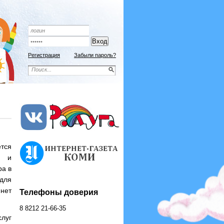
Подписной индекс 9192
ОФОРМИТЬ ПОДПИСКУ
Регистрация
Забыли пароль?
ется
т и
ра в
для
 нет
Телефоны доверия
8 8212 21-66-35
слуг