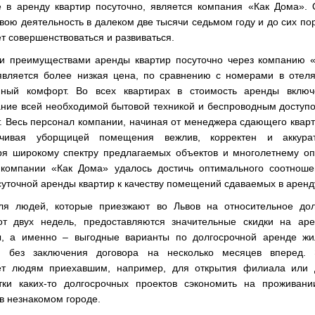
е в аренду квартир посуточно, является компания «Как Дома».
вою деятельность в далеком две тысячи седьмом году и до сих по
т совершенствоваться и развиваться.
и преимуществами аренды квартир посуточно через компанию «
является более низкая цена, по сравнению с номерами в отеля
ный комфорт. Во всех квартирах в стоимость аренды включ
ание всей необходимой бытовой техникой и беспроводным доступ
. Весь персонал компании, начиная от менеджера сдающего квар
чивая уборщицей помещения вежлив, корректен и аккурат
ря широкому спектру предлагаемых объектов и многолетнему оп
 компании «Как Дома» удалось достичь оптимального соотноше
уточной аренды квартир к качеству помещений сдаваемых в аренд
ля людей, которые приезжают во Львов на относительное дол
от двух недель, предоставляются значительные скидки на аре
ы, а именно – выгодные варианты по долгосрочной аренде жи
 без заключения договора на несколько месяцев вперед. 
ет людям приехавшим, например, для открытия филиала или 
тки каких-то долгосрочных проектов сэкономить на проживани
в незнакомом городе.