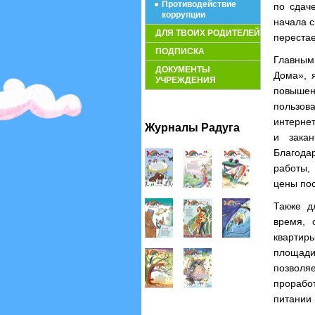
Противодействие
по сдач
коррупции
начала с
ДЛЯ ТВОИХ РОДИТЕЛЕЙ
перестае
ПОДПИСКА
Главным
ДОКУМЕНТЫ
Дома», 
УЧРЕЖДЕНИЯ
повышен
пользов
интернет
Журналы Радуга
и закан
Благода
работы,
цены пос
Также д
время, 
квартир
площади
позволя
прорабо
питании 