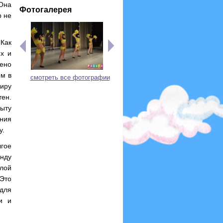
 Она
Фотогалерея
р не
Как
х и
ено
ом в
смотреть все фотографии
тиру
ен.
ыту
ния
у.
гое
нду
лой
Это
для
и и