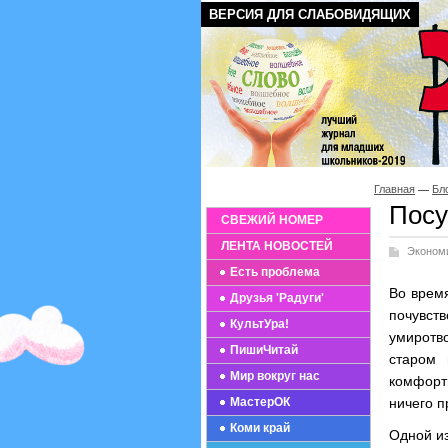
ВЕРСИЯ ДЛЯ СЛАБОВИДЯЩИХ
Главная
Бл
Посу
СВЕЖИЙ НОМЕР
ЛЕНТА НОВОСТЕЙ
Эконом
Есть проблема
Во время
Друзья 'Радуги'
почувс
КультУра!
умиротво
ПишиЧитай
старом 
Мир вокруг нас
комфортн
МастерОК
ничего п
Коми край
Одной и